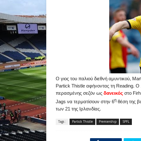
Ο
γιος
του
παλιού
διεθνή
αμυντικού
,
Mart
Partick
Thistle
αφήνοντας τη
Reading
.
Ο 
περασμένης σεζόν ως
δανεικός
στο
Firhi
η
Jags
να τερματίσουν στην 6
θέση της β
των 21 της Ιρλανδίας.
Tags :
Partick Thistle
Premiership
SPFL