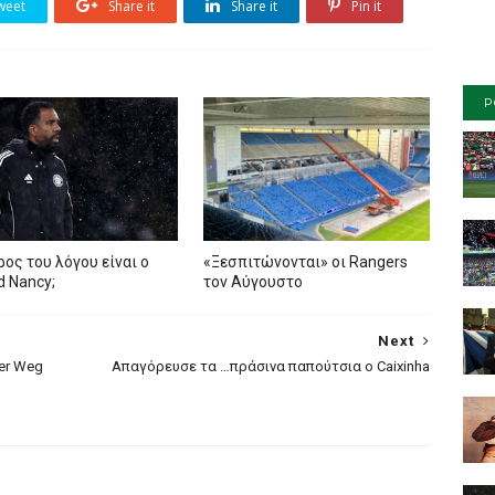
weet
Share it
Share it
Pin it
P
ρος του λόγου είναι ο
«Ξεσπιτώνονται» οι Rangers
ed Nancy;
τον Αύγουστο
Next
der Weg
Aπαγόρευσε τα …πράσινα παπούτσια ο Caixinha