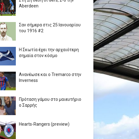
Στη 2η θέση οι Gers, 2-0 την
Aberdeen
Σαν σήμερα στις 25 Ιανουαρίου
του 1916 #2
Η Σκωτία έχει την αρχαιότερη
σημαία στον κόσμο
Ανανέωσε και ο Tremarco στην
Inverness
Πρόταση γάμου στο μαιευτήριο
ο Σαρρής
Hearts-Rangers (preview)