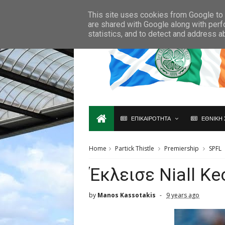
Ο,ΤΙ ΑΦΟΡΑ ΤΗ ΣΚΩΤΙΑ ΘΑ ΤΟ ΒΡΕΙΣ ΜΟΝΟ ΕΔΩ...
This site uses cookies from Google to d
are shared with Google along with perf
statistics, and to detect and address a
ΕΠΙΚΑΙΡΟΤΗΤΑ
ΕΘΝΙΚΗ 
Home
Partick Thistle
Premiership
SPFL
Έκλεισε Niall Ke
by
Manos Kassotakis
9 years ago