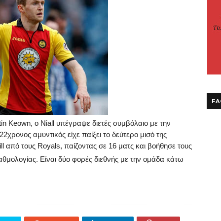
FA
in
Keown
,
ο
Niall
υπέγραψε
διετές
συμβόλαιο
με
την
22χρονος αμυντικός είχε παίξει το δεύτερο μισό της
ll
από τους
Royals
, παίζοντας σε 16 ματς και βοήθησε τους
αθμολογίας. Είναι δύο φορές διεθνής με την ομάδα κάτω