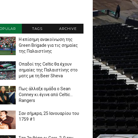
OPULAR
TAGS
ARCHIVE
Η επίσημη ανακοίνωση της
Green Brigade για τις σημαίες
της Παλαιστίνης
Οπαδοί της Celtic θα έχουν
σημαίες της Παλαιστίνης στο
ματς με τη Beer Sheva
Πως άλλαξε ομάδα ο Sean
Conney κι έγινε από Celtic...
Rangers
Σαν σήμερα, 25 Ιανουαρίου του
1759 #1