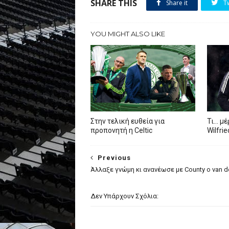
SHARE THIS
Share it
T
YOU MIGHT ALSO LIKE
Στην τελική ευθεία για
Τι… μέ
προπονητή η Celtic
Wilfri
Previous
Άλλαξε γνώμη κι ανανέωσε με County o van 
Δεν Υπάρχουν Σχόλια: