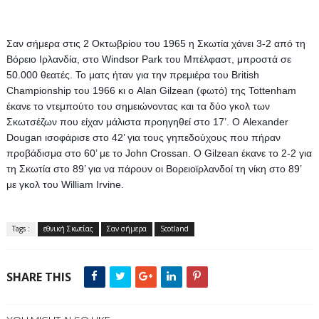
Σαν σήμερα στις 2 Οκτωβρίου του 1965 η Σκωτία χάνει 3-2 από τη 
Βόρειο Ιρλανδία, στο Windsor Park του Μπέλφαστ, μπροστά σε 
50.000 θεατές. 
Το ματς ήταν για την πρεμιέρα του British 
Championship του 1966 κι ο Alan Gilzean (φωτό) της Tottenham 
έκανε το ντεμπούτο του σημειώνοντας και τα δύο γκολ των 
Σκωτσέζων που είχαν μάλιστα προηγηθεί στο 17’. Ο Alexander 
Dougan ισοφάρισε στο 42’ για τους γηπεδούχους που πήραν 
προβάδισμα στο 60’ με το John Crossan. Ο Gilzean έκανε το 2-2 για 
τη Σκωτία στο 89’ για να πάρουν οι Βορειοϊρλανδοί τη νίκη στο 89’ 
με γκολ του William Irvine.
Tags :
εθνική Σκωτίας
Σαν σήμερα
Scotland
SHARE THIS