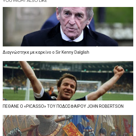
YOU MIGHT ALSO LIKE
Διαγνώστηκε με καρκίνο ο Sir Kenny Dalglish
ΠΕΘΑΝΕ Ο «PICASSO» TOY ΠΟΔΟΣΦΑΙΡΟΥ JOHN ROBERTSON