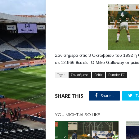
Σαν σήμερα στις 3 Οκτωβρίου του 1992 η C
σε 12.866 θεατές. Ο Mike Galloway σημείω
Tags :
Σαν σήμερα
Celtic
Dundee FC
SHARE THIS
Share it
T
YOU MIGHT ALSO LIKE