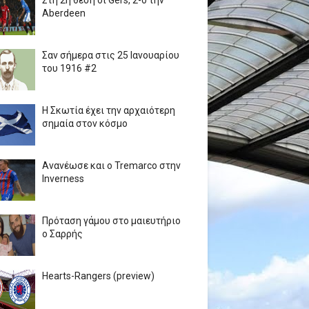
Στη 2η θέση οι Gers, 2-0 την
Aberdeen
Σαν σήμερα στις 25 Ιανουαρίου
του 1916 #2
Η Σκωτία έχει την αρχαιότερη
σημαία στον κόσμο
Ανανέωσε και ο Tremarco στην
Inverness
Πρόταση γάμου στο μαιευτήριο
ο Σαρρής
Hearts-Rangers (preview)