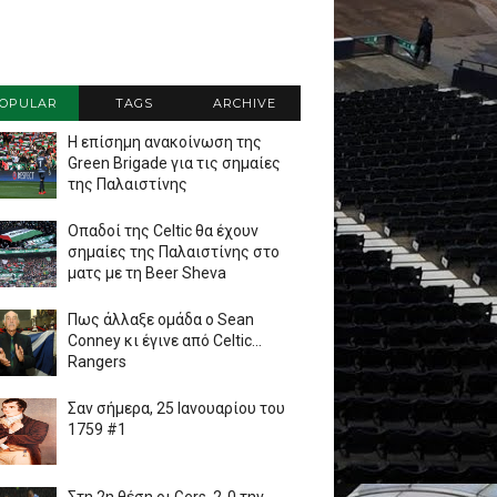
OPULAR
TAGS
ARCHIVE
Η επίσημη ανακοίνωση της
Green Brigade για τις σημαίες
της Παλαιστίνης
Οπαδοί της Celtic θα έχουν
σημαίες της Παλαιστίνης στο
ματς με τη Beer Sheva
Πως άλλαξε ομάδα ο Sean
Conney κι έγινε από Celtic...
Rangers
Σαν σήμερα, 25 Ιανουαρίου του
1759 #1