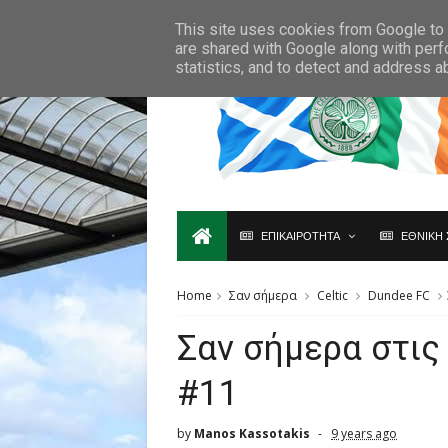
Ο,ΤΙ ΑΦΟΡΑ ΤΗ ΣΚΩΤΙΑ ΘΑ ΤΟ ΒΡΕΙΣ ΜΟΝΟ ΕΔΩ...
This site uses cookies from Google to d
are shared with Google along with perf
statistics, and to detect and address a
ΕΠΙΚΑΙΡΟΤΗΤΑ
ΕΘΝΙΚΗ 
Home
Σαν σήμερα
Celtic
Dundee FC
Σαν σήμερα στις
#11
by
Manos Kassotakis
9 years ago