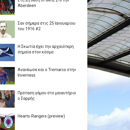
Στη 2η θέση οι Gers, 2-0 την
Aberdeen
Σαν σήμερα στις 25 Ιανουαρίου
του 1916 #2
Η Σκωτία έχει την αρχαιότερη
σημαία στον κόσμο
Ανανέωσε και ο Tremarco στην
Inverness
Πρόταση γάμου στο μαιευτήριο
ο Σαρρής
Hearts-Rangers (preview)