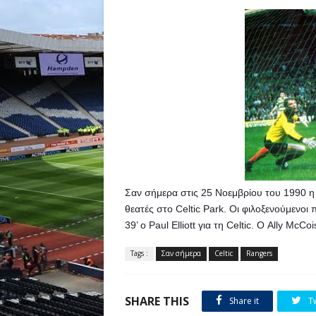
Σαν σήμερα στις 25 Νοεμβρίου του 1990 η 
θεατές στο Celtic Park. Oι φιλοξενούμενοι
39’ ο Paul Elliott για τη Celtic. Ο Ally McC
Tags :
Σαν σήμερα
Celtic
Rangers
SHARE THIS
Share it
T