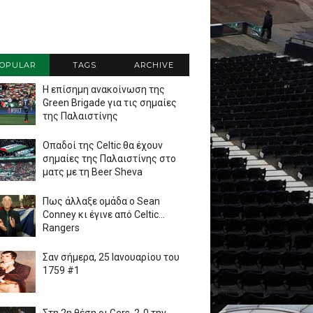
OPULAR
TAGS
ARCHIVE
Η επίσημη ανακοίνωση της
Green Brigade για τις σημαίες
της Παλαιστίνης
Οπαδοί της Celtic θα έχουν
σημαίες της Παλαιστίνης στο
ματς με τη Beer Sheva
Πως άλλαξε ομάδα ο Sean
Conney κι έγινε από Celtic...
Rangers
Σαν σήμερα, 25 Ιανουαρίου του
1759 #1