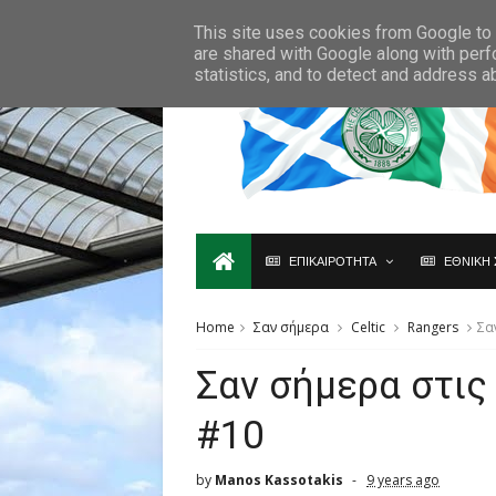
Ο,ΤΙ ΑΦΟΡΑ ΤΗ ΣΚΩΤΙΑ ΘΑ ΤΟ ΒΡΕΙΣ ΜΟΝΟ ΕΔΩ...
This site uses cookies from Google to d
are shared with Google along with perf
statistics, and to detect and address a
ΕΠΙΚΑΙΡΟΤΗΤΑ
ΕΘΝΙΚΗ 
Home
Σαν σήμερα
Celtic
Rangers
Σα
Σαν σήμερα στις
#10
by
Manos Kassotakis
9 years ago