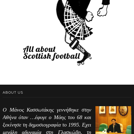
ABOUT US
Ο Μάνος Κασσωτάκης γεννήθηκε στην
Αθήνα όταν …έφυγε ο Μάης του 68 και
ξεκίνησε τη δημοσιογραφία το 1995. Εχει
μεγάλη αδυναμία στη Γλασκώβη, τη