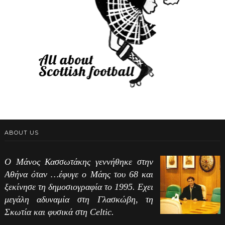
ABOUT US
Ο Μάνος Κασσωτάκης γεννήθηκε στην
Αθήνα όταν …έφυγε ο Μάης του 68 και
ξεκίνησε τη δημοσιογραφία το 1995. Εχει
μεγάλη αδυναμία στη Γλασκώβη, τη
Σκωτία και φυσικά στη Celtic.