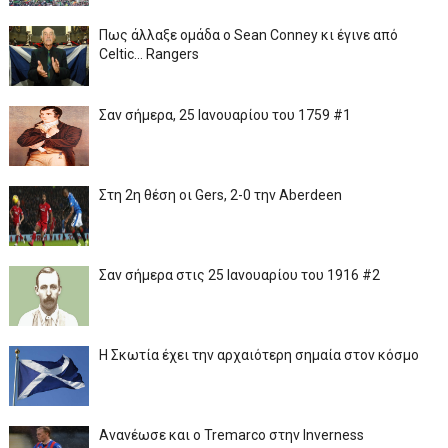
Πως άλλαξε ομάδα ο Sean Conney κι έγινε από
Celtic... Rangers
Σαν σήμερα, 25 Ιανουαρίου του 1759 #1
Στη 2η θέση οι Gers, 2-0 την Aberdeen
Σαν σήμερα στις 25 Ιανουαρίου του 1916 #2
Η Σκωτία έχει την αρχαιότερη σημαία στον κόσμο
Ανανέωσε και ο Tremarco στην Inverness