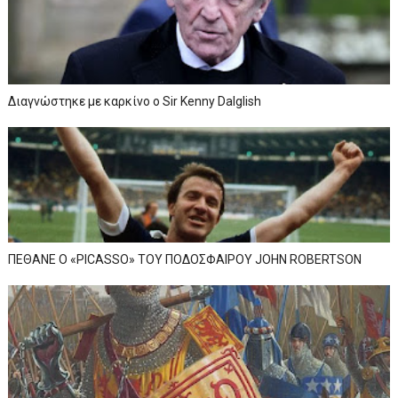
Διαγνώστηκε με καρκίνο ο Sir Kenny Dalglish
ΠΕΘΑΝΕ Ο «PICASSO» TOY ΠΟΔΟΣΦΑΙΡΟΥ JOHN ROBERTSON