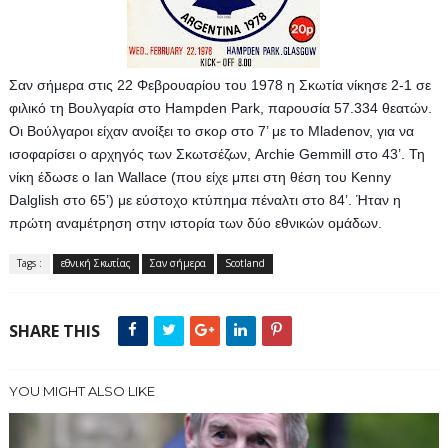
Σαν σήμερα στις 22 Φεβρουαρίου του 1978 η Σκωτία νίκησε 2-1 σε 
φιλικό τη Βουλγαρία στο Hampden Park, παρουσία 57.334 θεατών. 
Οι Βούλγαροι είχαν ανοίξει το σκορ στο 7’ με το Mladenov, για να 
ισοφαρίσει ο αρχηγός των Σκωτσέζων, Archie Gemmill στο 43’. Τη 
νίκη έδωσε ο Ian Wallace (που είχε μπει στη θέση του Kenny 
Dalglish στο 65’) με εύστοχο κτύπημα πέναλτι στο 84’. Ήταν η 
πρώτη αναμέτρηση στην ιστορία των δύο εθνικών ομάδων.
Tags :
εθνική Σκωτίας
Σαν σήμερα
Scotland
SHARE THIS
YOU MIGHT ALSO LIKE