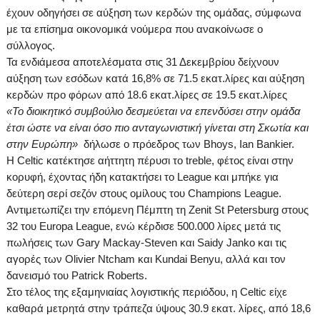
έχουν οδηγήσει σε αύξηση των κερδών της ομάδας, σύμφωνα
με τα επίσημα οικονομικά νούμερα που ανακοίνωσε ο
σύλλογος.
Τα ενδιάμεσα αποτελέσματα στις 31 Δεκεμβρίου δείχνουν
αύξηση των εσόδων κατά 16,8% σε 71.5 εκατ.λίρες και αύξηση
κερδών προ φόρων από 18.6 εκατ.λίρες σε 19.5 εκατ.λίρες
«Το διοικητικό συμβούλιο δεσμεύεται να επενδύσει στην ομάδα
έτσι ώστε να είναι όσο πιο ανταγωνιστική γίνεται στη Σκωτία και
στην Ευρώπη
»
δήλωσε ο πρόεδρος των
Bhoys
, Ian Bankier.
H
Celtic
κατέκτησε αήττητη πέρυσι το
treble
, φέτος είναι στην
κορυφή, έχοντας ήδη κατακτήσει το
League
και μπήκε για
δεύτερη σερί σεζόν στους ομίλους του
Champions
League
.
Αντιμετωπίζει την επόμενη Πέμπτη τη
Zenit
St
Petersburg
στους
32 του
Europa
League
, ενώ κέρδισε 500.000 λίρες μετά τις
πωλήσεις των
Gary
Mackay
-
Steven
και
Saidy
Janko
και τις
αγορές των
Olivier
Ntcham
και
Kundai
Benyu
, αλλά και τον
δανεισμό του
Patrick
Roberts
.
Στο τέλος της εξαμηνιαίας λογιστικής περιόδου, η
Celtic
είχε
καθαρά μετρητά στην τράπεζα ύψους 30.9 εκατ. λίρες, από 18,6