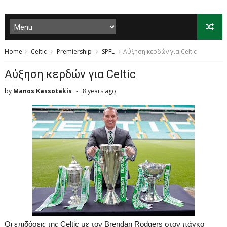
Home
Celtic
Premiership
SPFL
Αύξηση κερδών για Celtic
Αύξηση κερδών για Celtic
by
Manos Kassotakis
8 years ago
Οι επιδόσεις της
Celtic
με τον
Brendan
Rodgers
στον πάγκο