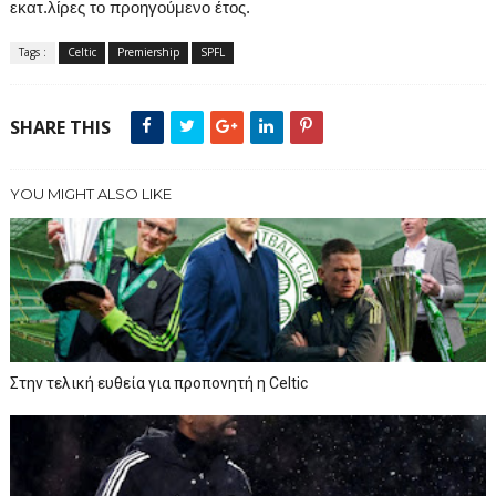
εκατ.λίρες το προηγούμενο έτος.
Tags :
Celtic
Premiership
SPFL
SHARE THIS
YOU MIGHT ALSO LIKE
Στην τελική ευθεία για προπονητή η Celtic