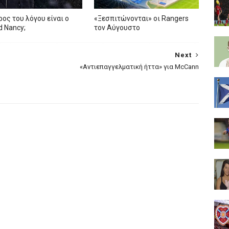
ρος του λόγου είναι ο
«Ξεσπιτώνονται» οι Rangers
ed Nancy;
τον Αύγουστο
Next
«Αντιεπαγγελματική ήττα» για McCann