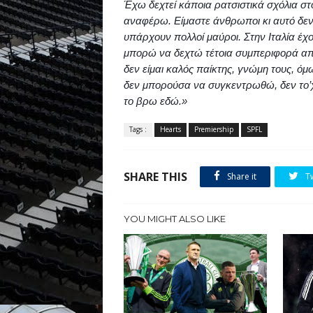
Έχω δεχτεί κάποια ρατσιστικά σχόλια σ
αναφέρω. Είμαστε άνθρωποι κι αυτό δεν
υπάρχουν πολλοί μαύροι. Στην Ιταλία έχ
μπορώ να δεχτώ τέτοια συμπεριφορά από
δεν είμαι καλός παίκτης, γνώμη τους, όμ
δεν μπορούσα να συγκεντρωθώ, δεν το’χ
το βρω εδώ.»
Tags :
Hearts
Premiership
SPFL
SHARE THIS
Share it
T
YOU MIGHT ALSO LIKE