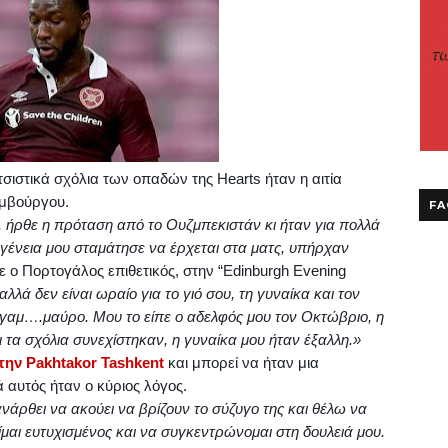
τσιστικά σχόλια των οπαδών της
Hearts
ήταν η αιτία
ιμβούργου.
FA
, ήρθε η πρόταση από το Ουζμπεκιστάν κι ήταν για πολλά
ογένεια μου σταμάτησε να έρχεται στα ματς, υπήρχαν
 ο Πορτογάλος επιθετικός, στην “
Edinburgh
Evening
αλλά δεν είναι ωραίο για το γιό σου, τη γυναίκα και τον
γαμ….μαύρο. Μου το είπε ο αδελφός μου τον Οκτώβριο, η
 τα σχόλια συνεχίστηκαν, η γυναίκα μου ήταν έξαλλη.»
στην
Pakhtakor
Tashkent
και μπορεί να ήταν μια
 αυτός ήταν ο κύριος λόγος.
ανάρθει να ακούει να βρίζουν το σύζυγο της και θέλω να
είμαι ευτυχισμένος και να συγκεντρώνομαι στη δουλειά μου.