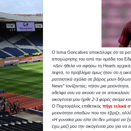
O
Isma
Goncalves
αποκάλυψε ότι τα ρα
αποχώρησης του από την ομάδα του Εδ
«Δεν ήθελα να αφήσω τη
Hearts
αρχικά
λεφτά, το πρόβλημα όμως ήταν ότι η οικ
ρατσιστικά σχόλια σε βάρος μου»
δήλωσε
News
” τονίζοντας:
«ήταν μια μειονότητα, 
αδελφό σου να ακούει να σε αποκαλούν 
οικογένεια μου ήρθε 2-3 φορές ακόμα και
Ο Πορτογάλος επιθετικός
πήγε τελικά 
μειονότητα οπαδών που τον έβριζε, αλλά
«Η γυναίκα μου είπε ότι δεν μπορεί να ξ
έχω μαζί μου την οικογένεια μου για να 