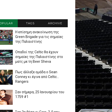
OPULAR
TAGS
ARCHIVE
Η επίσημη ανακοίνωση της
Green Brigade για τις σημαίες
της Παλαιστίνης
Οπαδοί της Celtic θα έχουν
σημαίες της Παλαιστίνης στο
ματς με τη Beer Sheva
Πως άλλαξε ομάδα ο Sean
Conney κι έγινε από Celtic...
Rangers
Σαν σήμερα, 25 Ιανουαρίου του
1759 #1