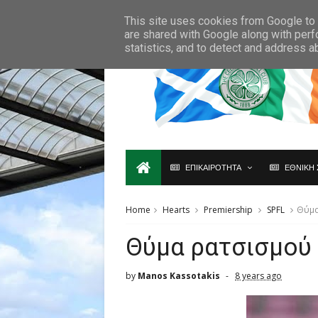
Ο,ΤΙ ΑΦΟΡΑ ΤΗ ΣΚΩΤΙΑ ΘΑ ΤΟ ΒΡΕΙΣ ΜΟΝΟ ΕΔΩ...
This site uses cookies from Google to d
are shared with Google along with perf
statistics, and to detect and address a
ΕΠΙΚΑΙΡΟΤΗΤΑ
ΕΘΝΙΚΗ 
Home
Hearts
Premiership
SPFL
Θύμα
Θύμα ρατσισμού 
by
Manos Kassotakis
8 years ago