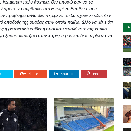
το
Instagram
πολύ άσχημα, δεν μπορώ καν να τα
 έπρεπε να συμβαίνει στο Ηνωμένο Βασίλειο, που
ουν πρόβλημα αλλά δεν περίμενα ότι θα έχουν κι εδώ. Δεν
 οπαδούς της ομάδας στην οποία παίζω, άλλο να λένε ότι
P
ως η ρατσιστική επίθεση είναι κάτι απολύ απογοητευτικό,
α ξανασυναντήσει στην καριέρα μου και δεν περίμενα να
weet
Share it
Share it
Pin it