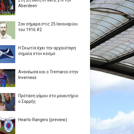
Στη 2η θέση οι Gers, 2-0 την
Aberdeen
Σαν σήμερα στις 25 Ιανουαρίου
του 1916 #2
Η Σκωτία έχει την αρχαιότερη
σημαία στον κόσμο
Ανανέωσε και ο Tremarco στην
Inverness
Πρόταση γάμου στο μαιευτήριο
ο Σαρρής
Hearts-Rangers (preview)