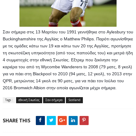
Σαν σήμερα στις 13 Mαρτίου του 1991 γεννήθηκε στο Aylesbury του 
Buckinghamshire της Αγγλίας ο Matthew Philips. Παρότι αγωνίσθηκε 
με τις ομάδες κάτω των 19 και κάτω των 20 της Αγγλίας, προτίμησε 
τη σκωτσέζικη υπηκοότητα (από τους παπούδες του) και μετρά ήδη 
4 συμμετοχές στην εθνική Σκωτίας. Εξτρεμ που ξεκίνησε την 
καριέρα του από τη Wycombe Wanderers to 2008 (79 ματς, 8 γκολ) 
για να πάει στη Blackpool το 2010 (94 ματς, 12 γκολ), το 2013 στην 
QPR, μετρώντας 14 γκολ σε 90 ματς, για να πάει τον Ιούλιο του 
2016 Bromwich Albion στην οποία αγωνίζεται μέχρι σήμερα.
Tags :
εθνική Σκωτίας
Σαν σήμερα
Scotland
SHARE THIS