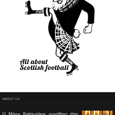
ABOUT US
Ο Μάνος Κασσωτάκης γεννήθηκε στην