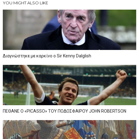
YOU MIGHT ALSO LIKE
Διαγνώστηκε με καρκίνο ο Sir Kenny Dalglish
ΠΕΘΑΝΕ Ο «PICASSO» TOY ΠΟΔΟΣΦΑΙΡΟΥ JOHN ROBERTSON