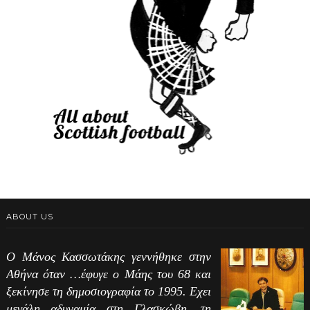
ABOUT US
Ο Μάνος Κασσωτάκης γεννήθηκε στην
Αθήνα όταν …έφυγε ο Μάης του 68 και
ξεκίνησε τη δημοσιογραφία το 1995. Εχει
μεγάλη αδυναμία στη Γλασκώβη, τη