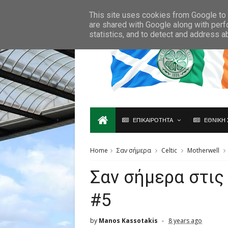
Ο,ΤΙ ΑΦΟΡΑ ΤΗ ΣΚΩΤΙΑ ΘΑ ΤΟ ΒΡΕΙΣ ΜΟΝΟ ΕΔΩ...
This site uses cookies from Google to d
are shared with Google along with perf
statistics, and to detect and address a
ΕΠΙΚΑΙΡΟΤΗΤΑ
ΕΘΝΙΚΗ 
Home
Σαν σήμερα
Celtic
Motherwell
Σαν σήμερα στις
#5
by
Manos Kassotakis
8 years ago