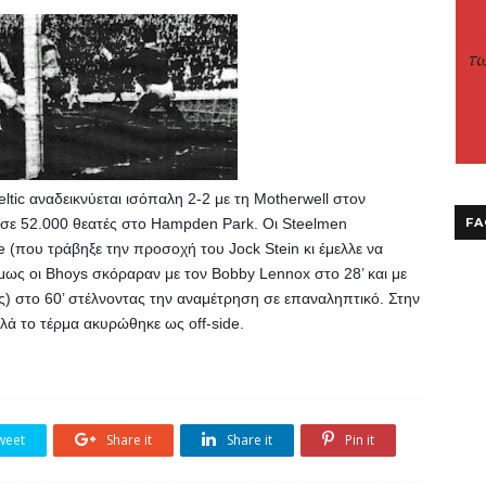
tic αναδεικνύεται ισόπαλη 2-2 με τη Motherwell στον 
 σε 52.000 θεατές στο Hampden Park. Οι Steelmen 
FA
(που τράβηξε την προσοχή του Jock Stein κι έμελλε να 
 όμως οι Bhoys σκόραραν με τον Bobby Lennox στο 28’ και με 
ος) στο 60’ στέλνοντας την αναμέτρηση σε επαναληπτικό. Στην 
λά το τέρμα ακυρώθηκε ως off-side.
weet
Share it
Share it
Pin it