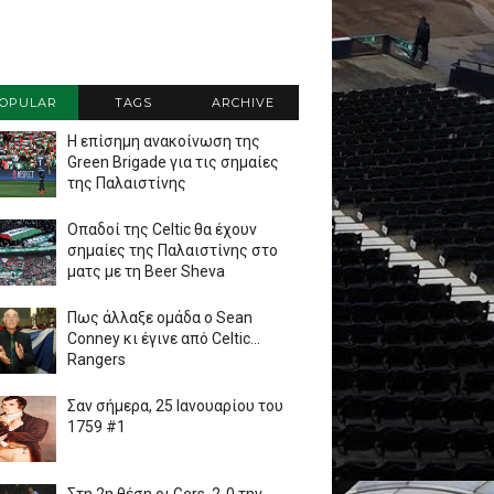
OPULAR
TAGS
ARCHIVE
Η επίσημη ανακοίνωση της
Green Brigade για τις σημαίες
της Παλαιστίνης
Οπαδοί της Celtic θα έχουν
σημαίες της Παλαιστίνης στο
ματς με τη Beer Sheva
Πως άλλαξε ομάδα ο Sean
Conney κι έγινε από Celtic...
Rangers
Σαν σήμερα, 25 Ιανουαρίου του
1759 #1