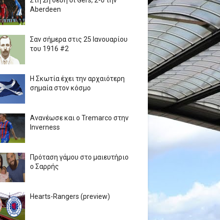
Στη 2η θέση οι Gers, 2-0 την
Aberdeen
Σαν σήμερα στις 25 Ιανουαρίου
του 1916 #2
Η Σκωτία έχει την αρχαιότερη
σημαία στον κόσμο
Ανανέωσε και ο Tremarco στην
Inverness
Πρόταση γάμου στο μαιευτήριο
ο Σαρρής
Hearts-Rangers (preview)