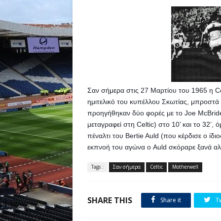
Σαν σήμερα στις 27 Μαρτίου του 1965 η Cel
ημιτελικό του κυπέλλου Σκωτίας, μπροστά
προηγήθηκαν δύο φορές με το Joe McBride 
μεταγραφεί στη Celtic) στο 10’ και το 32’,
πέναλτι του Bertie Auld (που κέρδισε ο ίδι
εκπνοή του αγώνα ο Auld σκόραρε ξανά αλ
Tags :
Σαν σήμερα
Celtic
Motherwell
SHARE THIS
Share it
T