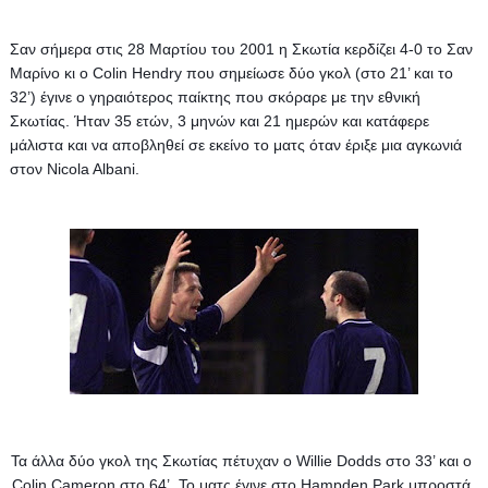
Σαν σήμερα στις 28 Μαρτίου του 2001 η Σκωτία κερδίζει 4-0 το Σαν 
Μαρίνο κι ο Colin Hendry που σημείωσε δύο γκολ (στο 21’ και το 
32’) έγινε ο γηραιότερος παίκτης που σκόραρε με την εθνική 
Σκωτίας. Ήταν 35 ετών, 3 μηνών και 21 ημερών και κατάφερε 
μάλιστα και να αποβληθεί σε εκείνο το ματς όταν έριξε μια αγκωνιά 
στον Nicola Albani. 
Τα άλλα δύο γκολ της Σκωτίας πέτυχαν ο Willie Dodds στο 33’ και ο 
Colin Cameron στο 64’. 
Το ματς έγινε στο Hampden Park μπροστά 