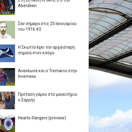
Στη 2η θέση οι Gers, 2-0 την
Aberdeen
Σαν σήμερα στις 25 Ιανουαρίου
του 1916 #2
Η Σκωτία έχει την αρχαιότερη
σημαία στον κόσμο
Ανανέωσε και ο Tremarco στην
Inverness
Πρόταση γάμου στο μαιευτήριο
ο Σαρρής
Hearts-Rangers (preview)