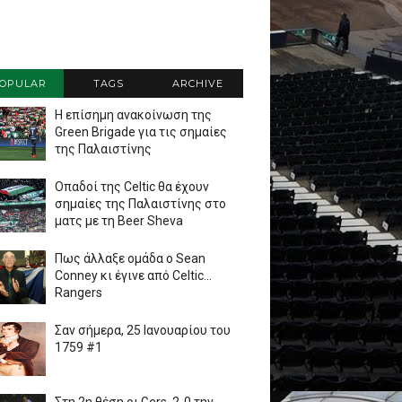
OPULAR
TAGS
ARCHIVE
Η επίσημη ανακοίνωση της
Green Brigade για τις σημαίες
της Παλαιστίνης
Οπαδοί της Celtic θα έχουν
σημαίες της Παλαιστίνης στο
ματς με τη Beer Sheva
Πως άλλαξε ομάδα ο Sean
Conney κι έγινε από Celtic...
Rangers
Σαν σήμερα, 25 Ιανουαρίου του
1759 #1