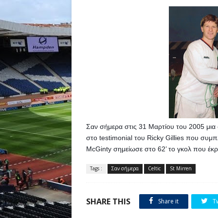
Σαν σήμερα στις 31 Μαρτίου του 2005 μια ο
στο testimonial του Ricky Gillies που συ
McGinty σημείωσε στο 62’ το γκολ που έκρ
Tags :
Σαν σήμερα
Celtic
St Mirren
SHARE THIS
Share it
T