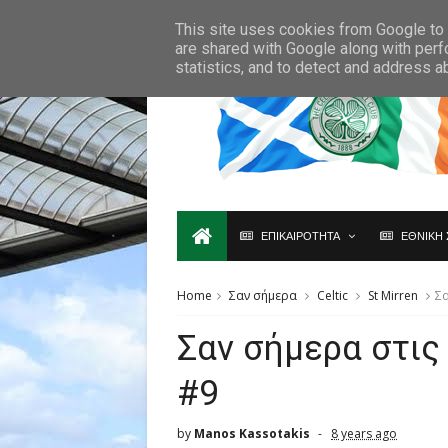
Ο,ΤΙ ΑΦΟΡΑ ΤΗ ΣΚΩΤΙΑ ΘΑ ΤΟ ΒΡΕΙΣ ΜΟΝΟ ΕΔΩ...
This site uses cookies from Google to d
are shared with Google along with perf
statistics, and to detect and address a
ΕΠΙΚΑΙΡΟΤΗΤΑ
ΕΘΝΙΚΗ 
Home
Σαν σήμερα
Celtic
St Mirren
Σα
Σαν σήμερα στις
#9
by
Manos Kassotakis
8 years ago