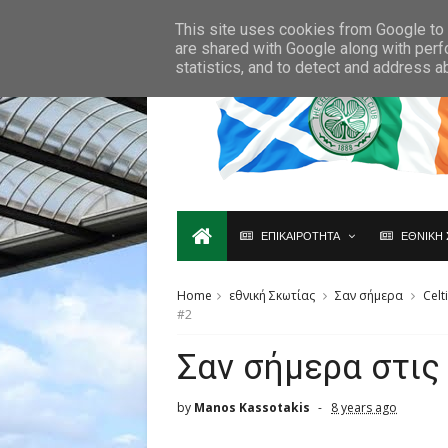
Ο,ΤΙ ΑΦΟΡΑ ΤΗ ΣΚΩΤΙΑ ΘΑ ΤΟ ΒΡΕΙΣ ΜΟΝΟ ΕΔΩ...
This site uses cookies from Google to d
are shared with Google along with perf
statistics, and to detect and address a
ΕΠΙΚΑΙΡΟΤΗΤΑ
ΕΘΝΙΚΗ 
Home
εθνική Σκωτίας
Σαν σήμερα
Celt
#2
Σαν σήμερα στις
by
Manos Kassotakis
8 years ago