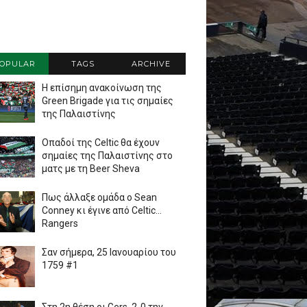
OPULAR
TAGS
ARCHIVE
Η επίσημη ανακοίνωση της
Green Brigade για τις σημαίες
της Παλαιστίνης
Οπαδοί της Celtic θα έχουν
σημαίες της Παλαιστίνης στο
ματς με τη Beer Sheva
Πως άλλαξε ομάδα ο Sean
Conney κι έγινε από Celtic...
Rangers
Σαν σήμερα, 25 Ιανουαρίου του
1759 #1