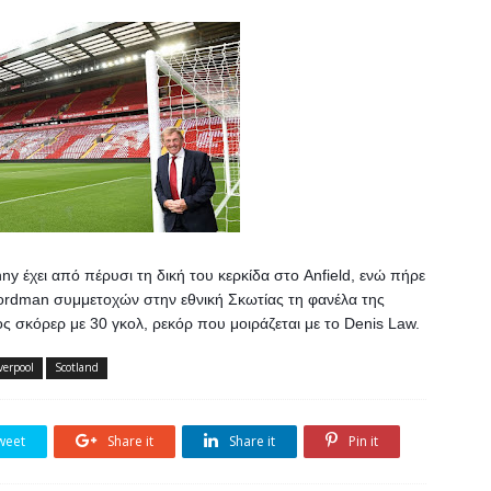
y έχει από πέρυσι τη δική του κερκίδα στο Anfield, ενώ πήρε 
cordman συμμετοχών στην εθνική Σκωτίας τη φανέλα της 
ς σκόρερ με 30 γκολ, ρεκόρ που μοιράζεται με το Denis Law.
verpool
Scotland
weet
Share it
Share it
Pin it