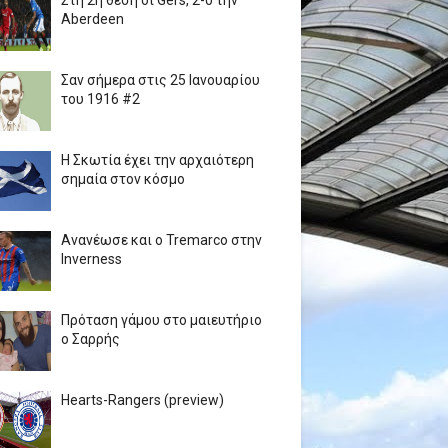
Στη 2η θέση οι Gers, 2-0 την
Aberdeen
Σαν σήμερα στις 25 Ιανουαρίου
του 1916 #2
Η Σκωτία έχει την αρχαιότερη
σημαία στον κόσμο
Ανανέωσε και ο Tremarco στην
Inverness
Πρόταση γάμου στο μαιευτήριο
ο Σαρρής
Hearts-Rangers (preview)