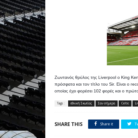
Ζωντανός θρύλος της Liverpool o King Kenn
πρόσφατα και τον τίτλο του Sir. 
Eίναι ο re
οποίας έχει φορέσει 102 φορές και ο πρώτο
Tags :
εθνική Σκωτίας
Σαν σήμερα
Celtic
Li
SHARE THIS
Share it
T