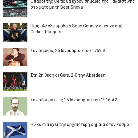
Οπαδοί της Celtic θα έχουν σημαίες της Παλαιστίνης
στο ματς με τη Beer Sheva
Πως άλλαξε ομάδα ο Sean Conney κι έγινε από
Celtic... Rangers
Σαν σήμερα, 25 Ιανουαρίου του 1759 #1
Στη 2η θέση οι Gers, 2-0 την Aberdeen
Σαν σήμερα στις 25 Ιανουαρίου του 1916 #2
Η Σκωτία έχει την αρχαιότερη σημαία στον κόσμο