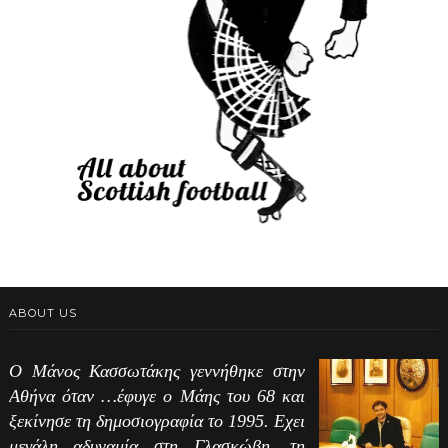
ABOUT US
Ο Μάνος Κασσωτάκης γεννήθηκε στην
Αθήνα όταν …έφυγε ο Μάης του 68 και
ξεκίνησε τη δημοσιογραφία το 1995. Εχει
μεγάλη αδυναμία στη Γλασκώβη, τη