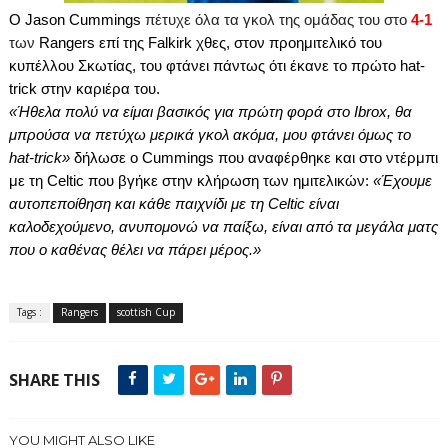
O
Jason
Cummings
πέτυχε όλα τα γκολ της ομάδας του στο
4-1
των
Rangers
επί της
Falkirk
χθες, στον προημιτελικό του
κυπέλλου Σκωτίας, του φτάνει πάντως ότι έκανε το πρώτο
hat
-
trick
στην καριέρα του.
«Ήθελα πολύ να είμαι βασικός για πρώτη φορά στο
Ibrox
, θα
μπρούσα να πετύχω μερικά γκολ ακόμα, μου φτάνει όμως το
hat
-
trick
»
δήλωσε ο
Cummings
που αναφέρθηκε και στο ντέρμπι
με τη
Celtic
που βγήκε στην κλήρωση των ημιτελικών:
«Έχουμε
αυτοπεποίθηση και κάθε παιχνίδι με τη
Celtic
είναι
καλοδεχούμενο, ανυπομονώ να παίξω, είναι από τα μεγάλα ματς
που ο καθένας θέλει να πάρει μέρος.»
Tags :
Rangers
scottish Cup
SHARE THIS
YOU MIGHT ALSO LIKE