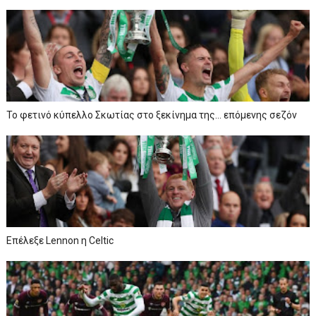
To φετινό κύπελλο Σκωτίας στο ξεκίνημα της… επόμενης σεζόν
Επέλεξε Lennon η Celtic