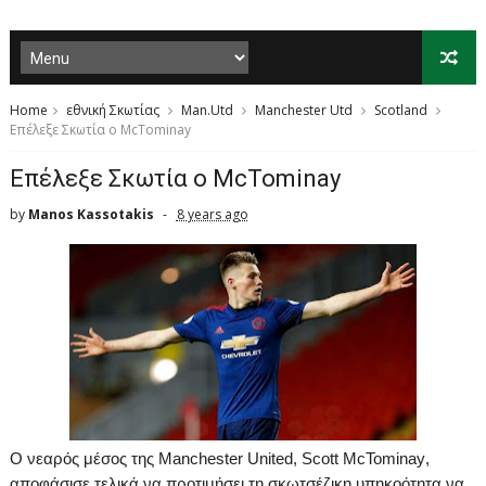
Home
εθνική Σκωτίας
Man.Utd
Manchester Utd
Scotland
Επέλεξε Σκωτία ο McTominay
Επέλεξε Σκωτία ο McTominay
by
Manos Kassotakis
8 years ago
Ο νεαρός μέσος της
Manchester
United
,
Scott
McTominay
,
αποφάσισε τελικά να προτιμήσει τη σκωτσέζικη υπηκοότητα να