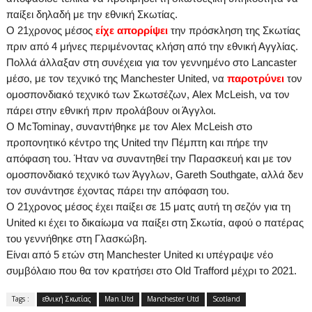
παίξει δηλαδή με την εθνική Σκωτίας.
Ο 21χρονος μέσος
είχε απορρίψει
την πρόσκληση της Σκωτίας
πριν από 4 μήνες περιμένοντας κλήση από την εθνική Αγγλίας.
Πολλά άλλαξαν στη συνέχεια για τον γεννημένο στο
Lancaster
μέσο, με τον τεχνικό της
Manchester
United
, να
παροτρύνει
τον
ομοσπονδιακό τεχνικό των Σκωτσέζων,
Alex
McLeish
, να τον
πάρει στην εθνική πριν προλάβουν οι Άγγλοι.
Ο
McTominay
,
συναντήθηκε
με
τον
Alex
McLeish
στο
προπονητικό κέντρο της United την Πέμπτη
και πήρε την
απόφαση του.
Ήταν να συναντηθεί την Παρασκευή και με τον
ομοσπονδιακό τεχνικό των Άγγλων,
Gareth
Southgate
, αλλά δεν
τον συνάντησε έχοντας πάρει την απόφαση του.
Ο 21χρονος μέσος έχει παίξει σε 15 ματς αυτή τη σεζόν για τη
United
κι έχει το δικαίωμα να παίξει στη Σκωτία, αφού ο πατέρας
του γεννήθηκε στη Γλασκώβη.
Είναι από 5 ετών στη
Manchester
United
κι υπέγραψε νέο
συμβόλαιο που θα τον κρατήσει στο
Old
Trafford
μέχρι το 2021.
Tags :
εθνική Σκωτίας
Man.Utd
Manchester Utd
Scotland