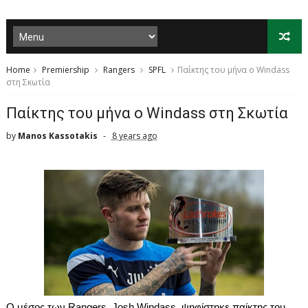
Home
Premiership
Rangers
SPFL
Παίκτης του μήνα ο Windass
στη Σκωτία
Παίκτης του μήνα ο Windass στη Σκωτία
by
Manos Kassotakis
8 years ago
Ο
μέσος
των
Rangers
,
Josh
Windass
,
ψηφίστηκε
παίκτης
του