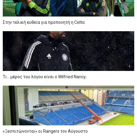
Στην τελική ευθεία για προπονητή η Celtic
Τι… μέρος του λόγου είναι ο Wilfried Nancy;
«Ξεσπιτώνονται» οι Rangers τον Αύγουστο