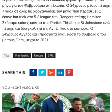
μήνα για τον Φεβρουάριο στη Σκωτία.
Ο 24χρονος μέσος πέτυχε
7 γκολ σε όλες τις διοργανώσεις τον μήνα που πέρασε, ενώ
έκανε
hat
-
trick
στο 5-3
league
των
Rangers
επί της
Hamilton
.
Σκόραρε
επίσης
κόντρα
στις
Partick Thistle
και
St Johnstone
ενώ
πέτυχε
και
δύο
γκολ
επί
της
Ayr
United
στο
κύπελλο
.
Ο
24χρονος Άγγλος έχει πρόσφατα ανανεώσει το συμβόλαιο του
με τους
Gers
, μέχρι το 2021.
Tags :
Premiership
Rangers
SPFL
SHARE THIS
YOU MIGHT ALSO LIKE