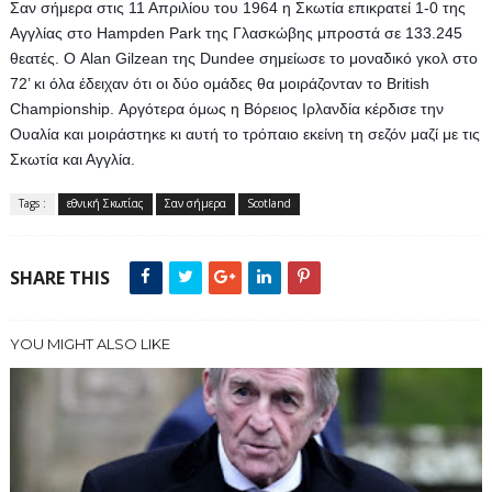
Σαν σήμερα στις 11 Απριλίου του 1964 η Σκωτία επικρατεί 1-0 της 
Αγγλίας στο Hampden Park της Γλασκώβης μπροστά σε 133.245 
θεατές. Ο Alan Gilzean της Dundee σημείωσε το μοναδικό γκολ στο 
72’ κι όλα έδειχαν ότι οι δύο ομάδες θα μοιράζονταν το British 
Championship. Αργότερα όμως η Βόρειος Ιρλανδία κέρδισε την 
Ουαλία και μοιράστηκε κι αυτή το τρόπαιο εκείνη τη σεζόν μαζί με τις 
Σκωτία και Αγγλία. 
Tags :
εθνική Σκωτίας
Σαν σήμερα
Scotland
SHARE THIS
YOU MIGHT ALSO LIKE