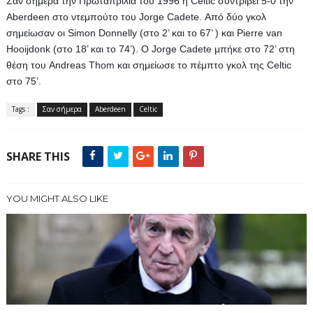
Σαν σήμερα την Πρωταπριλιά του 1996 η Celtic συντρίβει 5-0 την 
Aberdeen στο ντεμπούτο του Jorge Cadete. Από δύο γκολ 
σημείωσαν οι Simon Donnelly (στο 2’ και το 67’ ) και Pierre van 
Hooijdonk (στο 18’ και το 74’). Ο Jorge Cadete μπήκε στο 72’ στη 
θέση του Andreas Thom και σημείωσε το πέμπτο γκολ της Celtic 
στο 75’.
Tags :
Σαν σήμερα
Aberdeen
Celtic
SHARE THIS
YOU MIGHT ALSO LIKE