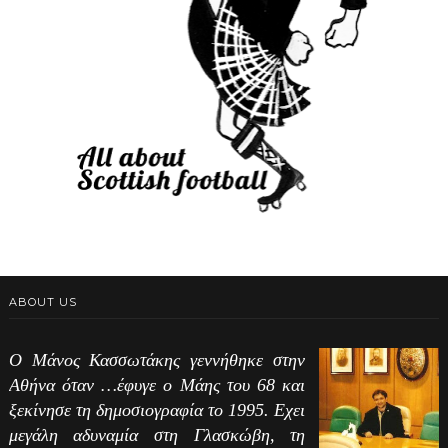
ABOUT US
Ο Μάνος Κασσωτάκης γεννήθηκε στην
Αθήνα όταν …έφυγε ο Μάης του 68 και
ξεκίνησε τη δημοσιογραφία το 1995. Εχει
μεγάλη αδυναμία στη Γλασκώβη, τη