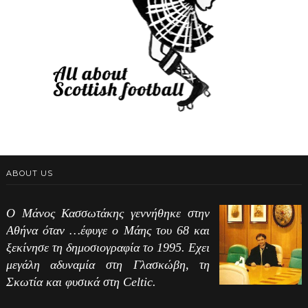
ABOUT US
Ο Μάνος Κασσωτάκης γεννήθηκε στην
Αθήνα όταν …έφυγε ο Μάης του 68 και
ξεκίνησε τη δημοσιογραφία το 1995. Εχει
μεγάλη αδυναμία στη Γλασκώβη, τη
Σκωτία και φυσικά στη Celtic.