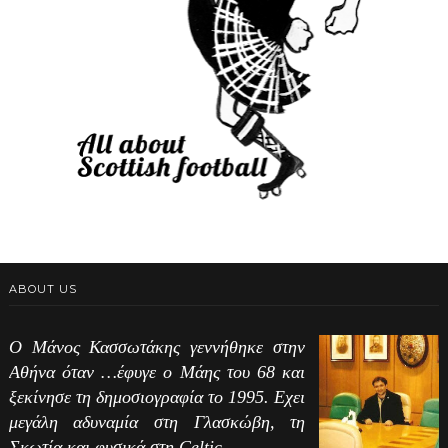
ABOUT US
Ο Μάνος Κασσωτάκης γεννήθηκε στην
Αθήνα όταν …έφυγε ο Μάης του 68 και
ξεκίνησε τη δημοσιογραφία το 1995. Εχει
μεγάλη αδυναμία στη Γλασκώβη, τη
Σκωτία και φυσικά στη Celtic.