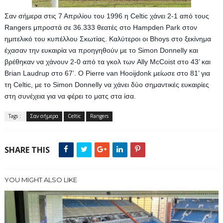
Σαν σήμερα στις 7 Απριλίου του 1996 η Celtic χάνει 2-1 από τους 
Rangers μπροστά σε 36.333 θεατές στο Hampden Park στον 
ημιτελικό του κυπέλλου Σκωτίας. Καλύτεροι οι Bhoys στο ξεκίνημα 
έχασαν την ευκαιρία να προηγηθούν με το Simon Donnelly και 
βρέθηκαν να χάνουν 2-0 από τα γκολ των Ally McCoist στο 43’ και 
Brian Laudrup στο 67’. Ο Pierre van Hooijdonk μείωσε στο 81’ για 
τη Celtic, με το Simon Donnelly να χάνει δύο σημαντικές ευκαιρίες 
στη συνέχεια για να φέρει το ματς στα ίσα.
Tags :
Σαν σήμερα
Celtic
Rangers
SHARE THIS
YOU MIGHT ALSO LIKE