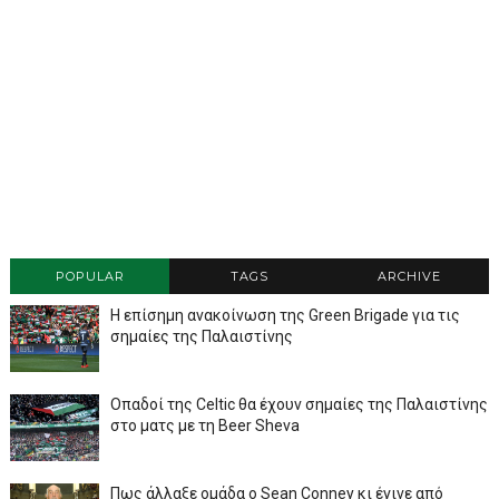
POPULAR
TAGS
ARCHIVE
Η επίσημη ανακοίνωση της Green Brigade για τις
σημαίες της Παλαιστίνης
Οπαδοί της Celtic θα έχουν σημαίες της Παλαιστίνης
στο ματς με τη Beer Sheva
Πως άλλαξε ομάδα ο Sean Conney κι έγινε από