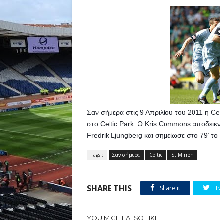
Σαν σήμερα στις 9 Απριλίου του 2011 η Celt
στο Celtic Park. O Kris Commons αποδεικν
Fredrik Ljungberg και σημείωσε στο 79’ το
Tags :
Σαν σήμερα
Celtic
St Mirren
SHARE THIS
Share it
T
YOU MIGHT ALSO LIKE