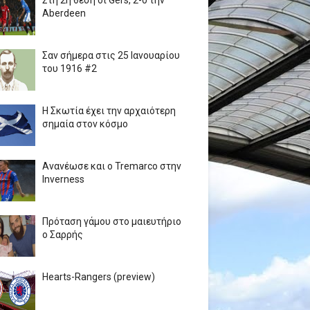
Στη 2η θέση οι Gers, 2-0 την
Aberdeen
Σαν σήμερα στις 25 Ιανουαρίου
του 1916 #2
Η Σκωτία έχει την αρχαιότερη
σημαία στον κόσμο
Ανανέωσε και ο Tremarco στην
Inverness
Πρόταση γάμου στο μαιευτήριο
ο Σαρρής
Hearts-Rangers (preview)