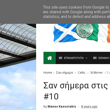
Ο,ΤΙ ΑΦΟΡΑ ΤΗ ΣΚΩΤΙΑ ΘΑ ΤΟ ΒΡΕΙΣ ΜΟΝΟ ΕΔΩ...
This site uses cookies from Google to d
are shared with Google along with perf
statistics, and to detect and address a
ΕΠΙΚΑΙΡΟΤΗΤΑ
ΕΘΝΙΚΗ 
Home
Σαν σήμερα
Celtic
St Mirren
Σα
Σαν σήμερα στις
#10
by
Manos Kassotakis
8 years ago