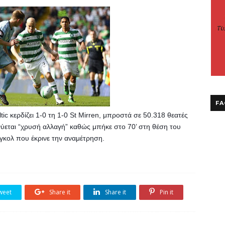
FA
ic κερδίζει 1-0 τη 1-0 St Mirren, μπροστά σε 50.318 θεατές 
ύεται “χρυσή αλλαγή” καθώς μπήκε στο 70’ στη θέση του 
 γκολ που έκρινε την αναμέτρηση.
weet
Share it
Share it
Pin it