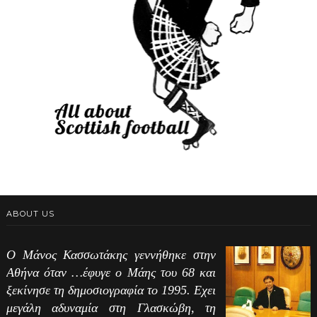
ABOUT US
Ο Μάνος Κασσωτάκης γεννήθηκε στην
Αθήνα όταν …έφυγε ο Μάης του 68 και
ξεκίνησε τη δημοσιογραφία το 1995. Εχει
μεγάλη αδυναμία στη Γλασκώβη, τη