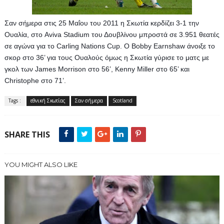
Σαν σήμερα στις 25 Μαΐου του 2011 η Σκωτία κερδίζει 3-1 την 
Ουαλία, στο Aviva Stadium του Δουβλίνου μπροστά σε 3.951 θεατές 
σε αγώνα για το Carling Nations Cup. O Βοbby Earnshaw άνοιξε το 
σκορ στο 36’ για τους Ουαλούς όμως η Σκωτία γύρισε το ματς με 
γκολ των James Morrison στο 56’, Kenny Miller στο 65’ και 
Christophe στο 71’. 
Tags :
εθνική Σκωτίας
Σαν σήμερα
Scotland
SHARE THIS
YOU MIGHT ALSO LIKE