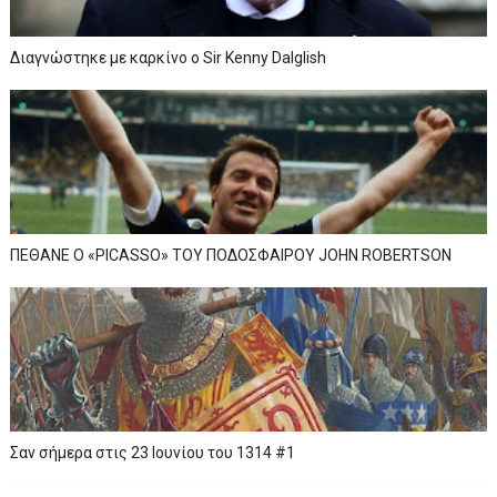
Διαγνώστηκε με καρκίνο ο Sir Kenny Dalglish
ΠΕΘΑΝΕ Ο «PICASSO» TOY ΠΟΔΟΣΦΑΙΡΟΥ JOHN ROBERTSON
Σαν σήμερα στις 23 Ιουνίου του 1314 #1