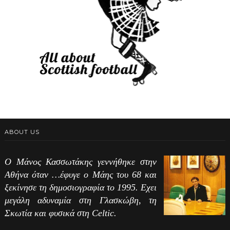
ABOUT US
Ο Μάνος Κασσωτάκης γεννήθηκε στην
Αθήνα όταν …έφυγε ο Μάης του 68 και
ξεκίνησε τη δημοσιογραφία το 1995. Εχει
μεγάλη αδυναμία στη Γλασκώβη, τη
Σκωτία και φυσικά στη Celtic.