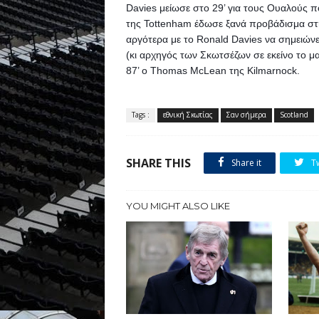
Davies μείωσε στο 29’ για τους Ουαλούς π
της Tottenham έδωσε ξανά προβάδισμα στη
αργότερα με το Ronald Davies να σημειώνε
(κι αρχηγός των Σκωτσέζων σε εκείνο το ματ
87’ ο Thomas McLean της Kilmarnock.
Tags :
εθνική Σκωτίας
Σαν σήμερα
Scotland
SHARE THIS
Share it
T
YOU MIGHT ALSO LIKE