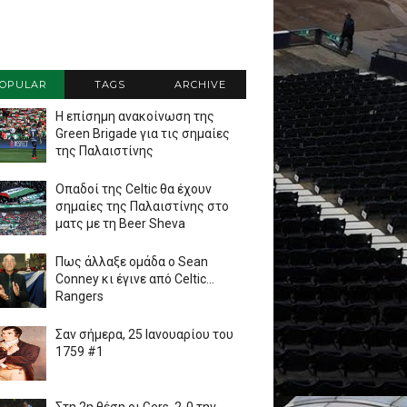
OPULAR
TAGS
ARCHIVE
Η επίσημη ανακοίνωση της
Green Brigade για τις σημαίες
της Παλαιστίνης
Οπαδοί της Celtic θα έχουν
σημαίες της Παλαιστίνης στο
ματς με τη Beer Sheva
Πως άλλαξε ομάδα ο Sean
Conney κι έγινε από Celtic...
Rangers
Σαν σήμερα, 25 Ιανουαρίου του
1759 #1