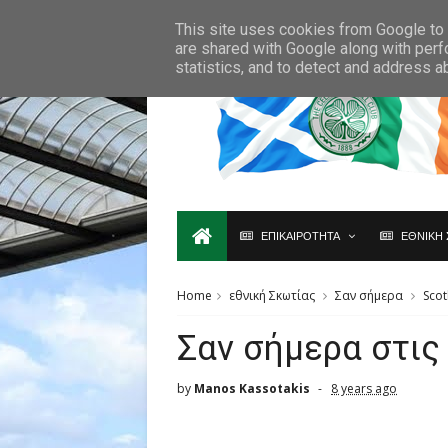
Ο,ΤΙ ΑΦΟΡΑ ΤΗ ΣΚΩΤΙΑ ΘΑ ΤΟ ΒΡΕΙΣ ΜΟΝΟ ΕΔΩ...
This site uses cookies from Google to d
are shared with Google along with perf
statistics, and to detect and address a
ΕΠΙΚΑΙΡΟΤΗΤΑ
ΕΘΝΙΚΗ 
Home
εθνική Σκωτίας
Σαν σήμερα
Scot
Σαν σήμερα στις
by
Manos Kassotakis
8 years ago