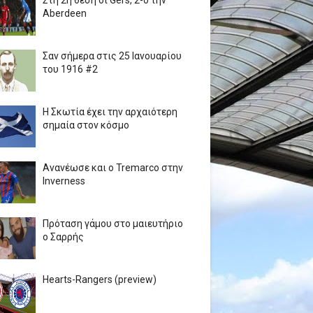
Στη 2η θέση οι Gers, 2-0 την
Aberdeen
Σαν σήμερα στις 25 Ιανουαρίου
του 1916 #2
Η Σκωτία έχει την αρχαιότερη
σημαία στον κόσμο
Ανανέωσε και ο Tremarco στην
Inverness
Πρόταση γάμου στο μαιευτήριο
ο Σαρρής
Hearts-Rangers (preview)