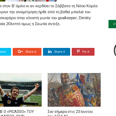
 στον Β’ όμιλο κι αν κερδίσει το Σάββατο τη Νότιο Κορέα
έκρινε την αναμέτρηση ήρθε από τη βαθιά μπαλιά του
 σκοράρει στην κλειστή γωνία του
goalkeeper
,
Dimitry
ταία 20λεπτό όμως η Σκωτία άντεξε.
P
weet
Share it
Share it
Pin it
Ε Ο «PICASSO» TOY
Σαν σήμερα στις 23 Ιουνίου