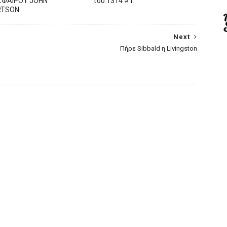
ΦΑΙΡΟΥ JOHN
του 1314 #1
RTSON
Next
Πήρε Sibbald η Livingston