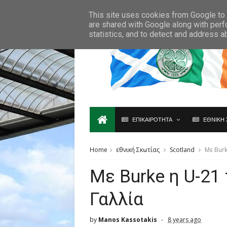
Ο,ΤΙ ΑΦΟΡΑ ΤΗ ΣΚΩΤΙΑ ΘΑ ΤΟ ΒΡΕΙΣ ΜΟΝΟ ΕΔΩ...
This site uses cookies from Google to d
are shared with Google along with perf
statistics, and to detect and address a
ΕΠΙΚΑΙΡΟΤΗΤΑ
ΕΘΝΙΚΗ 
Home
εθνική Σκωτίας
Scotland
Mε Burk
Mε Burke η U-21 
Γαλλία
by
Manos Kassotakis
8 years ago