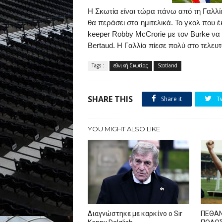
Η Σκωτία είναι τώρα πάνω από τη Γαλλία
θα περάσει στα ημιτελικά. Το γκολ που 
keeper
Robby
McCrorie
με τον
Burke
να
Bertaud
. Η Γαλλία πίεσε πολύ στο τελευ
Tags :
εθνική Σκωτίας
Scotland
SHARE THIS
Share it
T
YOU MIGHT ALSO LIKE
Διαγνώστηκε με καρκίνο ο Sir
ΠΕΘΑΝ