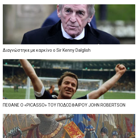
Διαγνώστηκε με καρκίνο ο Sir Kenny Dalglish
ΠΕΘΑΝΕ Ο «PICASSO» TOY ΠΟΔΟΣΦΑΙΡΟΥ JOHN ROBERTSON