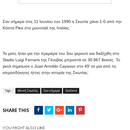
Σαν σήμερα στις 11 Ιουνίου του 1990 η Σκωτία χάνει 1-0 από την 
Κόστα Ρίκα στο μουντιάλ της Ιταλίας.
Το ματς ήταν για την πρεμιέρα του 3ου γκρουπ και διεξήχθη στο 
Stadio Luigi Ferraris της Γένοβας μπροστά σε 30.867 θεατές. 
Το 
γκολ σημείωσε ο Juan Arnoldo Cayasso στο 49’ σε μια από τις 
απροσδόκητες ήττες στην ιστορία της Σκωτίας.
Tags :
εθνική Σκωτίας
Σαν σήμερα
Scotland
SHARE THIS
YOU MIGHT ALSO LIKE