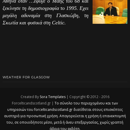
Αθήνα όταν …έφυγε ο Μάης του 68 και
ξεκίνησε τη δημοσιογραφία το 1995. Εχει
μεγάλη αδυναμία στη Γλασκώβη, τη
Σκωτία και φυσικά στη Celtic.
WEATHER FOR GLASGOW
Created By
Sora Templates
| Copyright © 2012 - 2016
Forcelticandscotland.gr |
Το σύνολο του περιεχομένου και των
υπηρεσιών του forcelticandscotland.gr διατίθεται στους επισκέπτες
αυστηρά για προσωπική χρήση. Απαγορεύεται η χρήση ή επανεκπομπή
του, σε οποιοδήποτε μέσο, μετά ή άνευ επεξεργασίας, χωρίς γραπτή
άδεια του εκδότη.