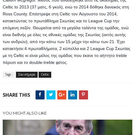
Callum Mcgregor. Μέσος που αναδείχθηκε από τις ακαδημίες της 
Celtic to 2013 (37 ματς, 6 γκολ), ενώ το 2014 δόθηκε δανεικός στη 
Ross County. Επέστρεψε στη Celtic τον Aύγουστο του 2014, 
κατακτώντας το πρωτάθλημα Σκωτίας και το League Cup την 
επόμενη σεζόν. Θεωρείται από τα μεγάλα ταλέντα της ομάδας, ενώ 
είναι διεθνής με όλες τις εθνικές ομάδες της Σκωτίας (εκτός αυτής 
των ανδρών), από την κάτω των 15 μέχρι την κάτω των 21. Έχει 
κατακτήσει 4 πρωταθλήματα, 2 κύπελλα και 2 League Cup Σκωτίας 
με τη Celtic κι είναι μέλος της ομάδας που έκανε το αήττητο treble 
πέρυσι και το double-treble φέτος.
Tags :
Σαν σήμερα
Celtic
SHARE THIS
YOU MIGHT ALSO LIKE