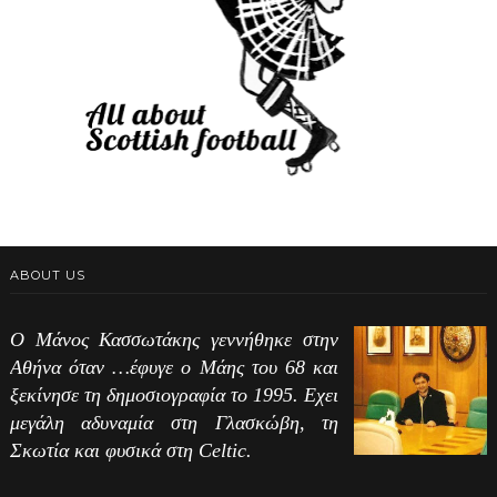
ABOUT US
Ο Μάνος Κασσωτάκης γεννήθηκε στην
Αθήνα όταν …έφυγε ο Μάης του 68 και
ξεκίνησε τη δημοσιογραφία το 1995. Εχει
μεγάλη αδυναμία στη Γλασκώβη, τη
Σκωτία και φυσικά στη Celtic.