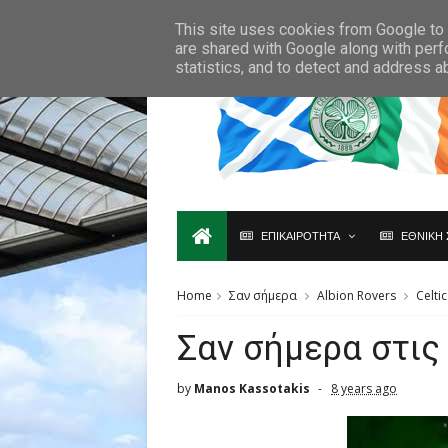
Ο,ΤΙ ΑΦΟΡΑ ΤΗ ΣΚΩΤΙΑ ΘΑ ΤΟ ΒΡΕΙΣ ΜΟΝΟ ΕΔΩ...
This site uses cookies from Google to d
are shared with Google along with perf
statistics, and to detect and address a
ΕΠΙΚΑΙΡΟΤΗΤΑ
ΕΘΝΙΚΗ 
Home
Σαν σήμερα
Albion Rovers
Celtic
Σαν σήμερα στις 
by
Manos Kassotakis
8 years ago