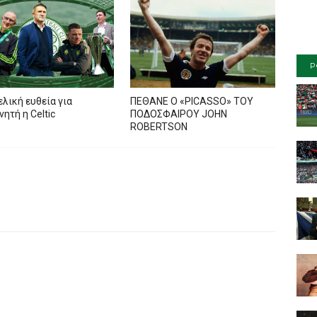
P
ελική ευθεία για
ΠΕΘΑΝΕ Ο «PICASSO» TOY
ητή η Celtic
ΠΟΔΟΣΦΑΙΡΟΥ JOHN
ROBERTSON