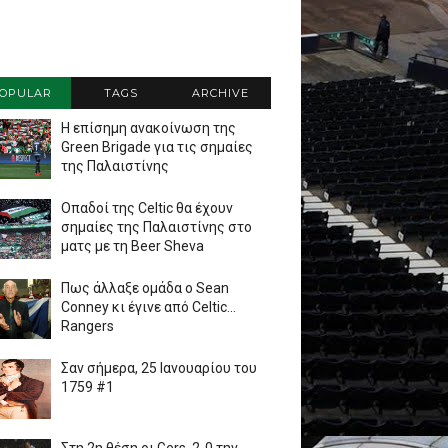
OPULAR
TAGS
ARCHIVE
Η επίσημη ανακοίνωση της
Green Brigade για τις σημαίες
της Παλαιστίνης
Οπαδοί της Celtic θα έχουν
σημαίες της Παλαιστίνης στο
ματς με τη Beer Sheva
Πως άλλαξε ομάδα ο Sean
Conney κι έγινε από Celtic...
Rangers
Σαν σήμερα, 25 Ιανουαρίου του
1759 #1