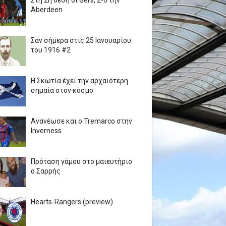
Στη 2η θέση οι Gers, 2-0 την
Aberdeen
Σαν σήμερα στις 25 Ιανουαρίου
του 1916 #2
Η Σκωτία έχει την αρχαιότερη
σημαία στον κόσμο
Ανανέωσε και ο Tremarco στην
Inverness
Πρόταση γάμου στο μαιευτήριο
ο Σαρρής
Hearts-Rangers (preview)