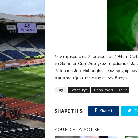
Σαν σήμερα στις 2 Ιουνίου του 1945 η Celti
το Summer Cup. Δύο γκολ σημείωσε ο Jackie
Paton και Joe McLaughlin. Σεντερ χαφ των 
προπονητής στην ιστορία των Bhoys.
Tags :
Σαν σήμερα
Albion Rovers
Celtic
SHARE THIS
Share it
T
YOU MIGHT ALSO LIKE