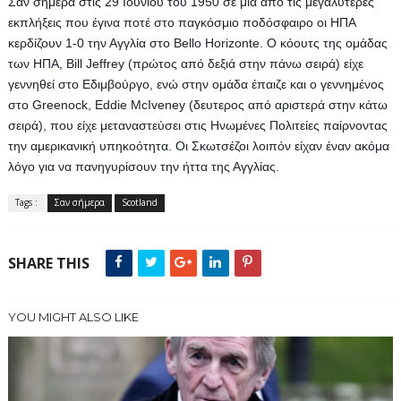
Σαν σήμερα στις 29 Ιουνίου του 1950 σε μια από τις μεγαλύτερες 
εκπλήξεις που έγινα ποτέ στο παγκόσμιο ποδόσφαιρο οι ΗΠΑ 
κερδίζουν 1-0 την Αγγλία στο Bello Horizonte. O κόουτς της ομάδας 
των HΠΑ, Bill Jeffrey (πρώτος από δεξιά στην πάνω σειρά) είχε 
γεννηθεί στο Εδιμβούργο, ενώ στην ομάδα έπαιζε και ο γεννημένος 
στο Greenock, Εddie McIveney (δευτερος από αριστερά στην κάτω 
σειρά), που είχε μεταναστεύσει στις Ηνωμένες Πολιτείες παίρνοντας 
την αμερικανική υπηκοότητα. Οι Σκωτσέζοι λοιπόν είχαν έναν ακόμα 
λόγο για να πανηγυρίσουν την ήττα της Αγγλίας.
Tags :
Σαν σήμερα
Scotland
SHARE THIS
YOU MIGHT ALSO LIKE