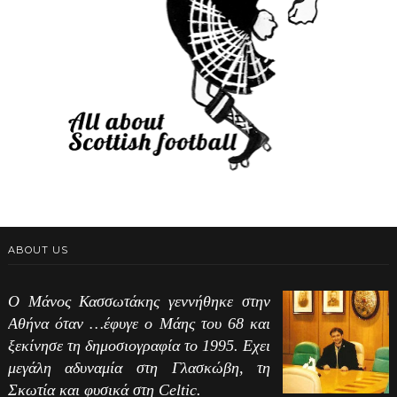
ABOUT US
Ο Μάνος Κασσωτάκης γεννήθηκε στην
Αθήνα όταν …έφυγε ο Μάης του 68 και
ξεκίνησε τη δημοσιογραφία το 1995. Εχει
μεγάλη αδυναμία στη Γλασκώβη, τη
Σκωτία και φυσικά στη Celtic.