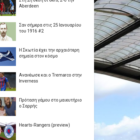
Στη 2η θέση οι Gers, 2-0 την
Aberdeen
Σαν σήμερα στις 25 Ιανουαρίου
του 1916 #2
Η Σκωτία έχει την αρχαιότερη
σημαία στον κόσμο
Ανανέωσε και ο Tremarco στην
Inverness
Πρόταση γάμου στο μαιευτήριο
ο Σαρρής
Hearts-Rangers (preview)