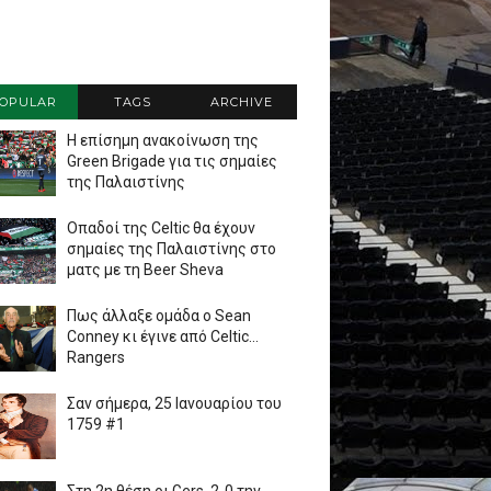
OPULAR
TAGS
ARCHIVE
Η επίσημη ανακοίνωση της
Green Brigade για τις σημαίες
της Παλαιστίνης
Οπαδοί της Celtic θα έχουν
σημαίες της Παλαιστίνης στο
ματς με τη Beer Sheva
Πως άλλαξε ομάδα ο Sean
Conney κι έγινε από Celtic...
Rangers
Σαν σήμερα, 25 Ιανουαρίου του
1759 #1