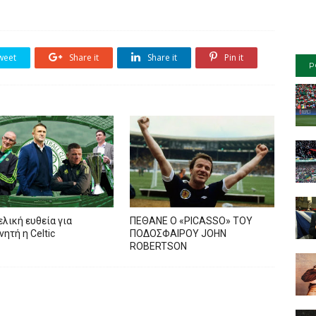
weet
Share it
Share it
Pin it
P
ελική ευθεία για
ΠΕΘΑΝΕ Ο «PICASSO» TOY
ητή η Celtic
ΠΟΔΟΣΦΑΙΡΟΥ JOHN
ROBERTSON