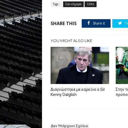
Tags :
Σαν σήμερα
Celtic
SHARE THIS
Share it
T
YOU MIGHT ALSO LIKE
Διαγνώστηκε με καρκίνο ο Sir
Στην τ
Kenny Dalglish
προπον
Δεν Υπάρχουν Σχόλια: