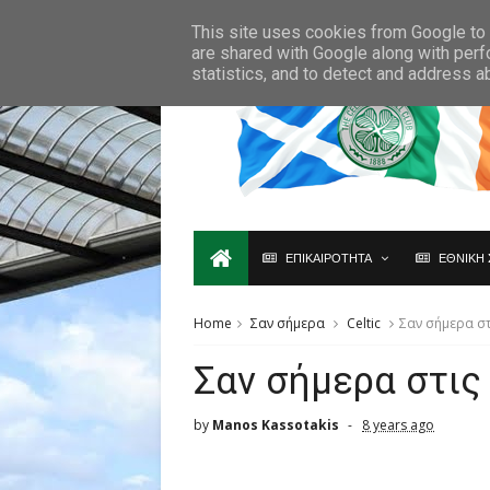
Ο,ΤΙ ΑΦΟΡΑ ΤΗ ΣΚΩΤΙΑ ΘΑ ΤΟ ΒΡΕΙΣ ΜΟΝΟ ΕΔΩ...
This site uses cookies from Google to d
are shared with Google along with perf
statistics, and to detect and address a
ΕΠΙΚΑΙΡΟΤΗΤΑ
ΕΘΝΙΚΗ 
Home
Σαν σήμερα
Celtic
Σαν σήμερα στ
Σαν σήμερα στις
by
Manos Kassotakis
8 years ago