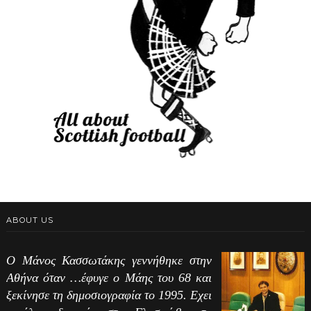
ABOUT US
Ο Μάνος Κασσωτάκης γεννήθηκε στην
Αθήνα όταν …έφυγε ο Μάης του 68 και
ξεκίνησε τη δημοσιογραφία το 1995. Εχει