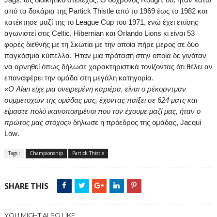
από τα δοκάρια της
Partick
Thistle
από το 1969 έως το 1982 και
κατέκτησε μαζί της το
League
Cup
του 1971, ενώ έχει επίσης
αγωνιστεί στις
Celtic
,
Hibernian
και
Orlando
Lions
κι είναι 53
φορές διεθνής με τη Σκωτία με την οποία πήρε μέρος σε δύο
παγκόσμια κύπελλα. Ήταν μια πρόταση στην οποία δε γινόταν
να αρνηθεί όπως δήλωσε χαρακτηριστικά τονίζοντας ότι θέλει αν
επαναφέρει την ομάδα στη μεγάλη κατηγορία.
«
O
Α
lan
είχε μια ονειρεμένη καριέρα, είναι ο ρέκορντμαν
συμμετοχών της ομάδας μας, έχοντας παίξει σε 624 ματς και
είμαστε πολύ ικανοποιημένοι που τον έχουμε μαζί μας, ήταν ο
πρώτος μας στόχος»
δήλωσε η πρόεδρος της ομάδας,
Jacqui
Low
.
Tags :
Championship
Partick Thistle
SHARE THIS
YOU MIGHT ALSO LIKE