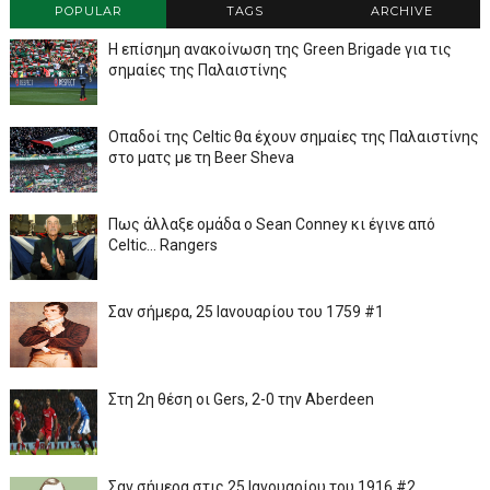
POPULAR
TAGS
ARCHIVE
Η επίσημη ανακοίνωση της Green Brigade για τις
σημαίες της Παλαιστίνης
Οπαδοί της Celtic θα έχουν σημαίες της Παλαιστίνης
στο ματς με τη Beer Sheva
Πως άλλαξε ομάδα ο Sean Conney κι έγινε από
Celtic... Rangers
Σαν σήμερα, 25 Ιανουαρίου του 1759 #1
Στη 2η θέση οι Gers, 2-0 την Aberdeen
Σαν σήμερα στις 25 Ιανουαρίου του 1916 #2