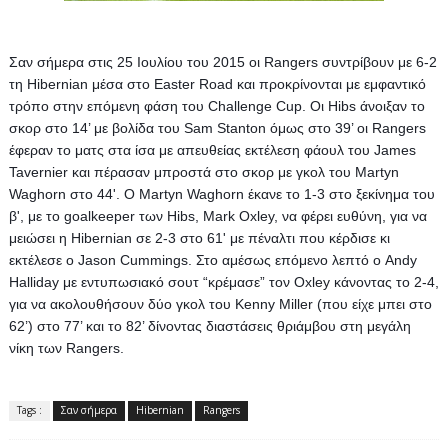
Σαν σήμερα στις 25 Ιουλίου του 2015 οι Rangers συντρίβουν με 6-2 
τη Hibernian μέσα στο Easter Road και προκρίνονται με εμφαντικό 
τρόπο στην επόμενη φάση του Challenge Cup. Οι Hibs άνοιξαν το 
σκορ στο 14’ με βολίδα του Sam Stanton όμως στο 39’ οι Rangers 
έφεραν το ματς στα ίσα με απευθείας εκτέλεση φάουλ του James 
Tavernier και πέρασαν μπροστά στο σκορ με γκολ του Martyn 
Waghorn στο 44'. 
Ο Martyn Waghorn έκανε το 1-3 στο ξεκίνημα του 
β', με το goalkeeper των Hibs, Mark Oxley, να φέρει ευθύνη, για να 
μειώσει η Hibernian σε 2-3 στο 61' με πέναλτι που κέρδισε κι 
εκτέλεσε ο Jason Cummings. Στο αμέσως επόμενο λεπτό ο Andy 
Halliday με εντυπωσιακό σουτ “κρέμασε” τον Oxley κάνοντας το 2-4, 
για να ακολουθήσουν δύο γκολ του Kenny Miller (που είχε μπει στο 
62’) στο 77’ και το 82’ δίνοντας διαστάσεις θριάμβου στη μεγάλη 
νίκη των Rangers.
Tags :
Σαν σήμερα
Hibernian
Rangers