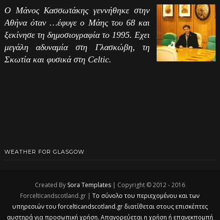
Ο Μάνος Κασσωτάκης γεννήθηκε στην
Αθήνα όταν …έφυγε ο Μάης του 68 και
ξεκίνησε τη δημοσιογραφία το 1995. Εχει
μεγάλη αδυναμία στη Γλασκώβη, τη
Σκωτία και φυσικά στη Celtic.
WEATHER FOR GLASGOW
Created By
Sora Templates
| Copyright © 2012 - 2016
Forcelticandscotland.gr |
Το σύνολο του περιεχομένου και των
υπηρεσιών του forcelticandscotland.gr διατίθεται στους επισκέπτες
αυστηρά για προσωπική χρήση. Απαγορεύεται η χρήση ή επανεκπομπή