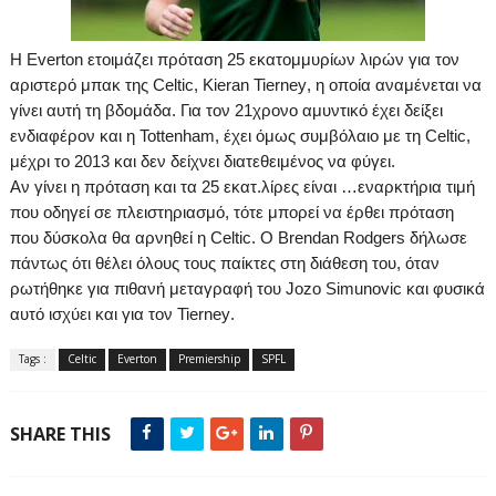
H
Everton
ετοιμάζει πρόταση 25 εκατομμυρίων λιρών για τον
αριστερό μπακ της
Celtic
,
Kieran
Tierney
, η οποία αναμένεται να
γίνει αυτή τη βδομάδα. Για τον 21χρονο αμυντικό έχει δείξει
ενδιαφέρον και η
Tottenham
, έχει όμως συμβόλαιο με τη
Celtic
,
μέχρι το 2013 και δεν δείχνει διατεθειμένος να φύγει.
Αν γίνει η πρόταση και τα 25 εκατ.λίρες είναι …εναρκτήρια τιμή
που οδηγεί σε πλειστηριασμό, τότε μπορεί να έρθει πρόταση
που δύσκολα θα αρνηθεί η
Celtic
.
O
Brendan
Rodgers
δήλωσε
πάντως ότι θέλει όλους τους παίκτες στη διάθεση του, όταν
ρωτήθηκε για πιθανή μεταγραφή του
Jozo
Simunovic
και φυσικά
αυτό ισχύει και για τον
Tierney
.
Tags :
Celtic
Everton
Premiership
SPFL
SHARE THIS