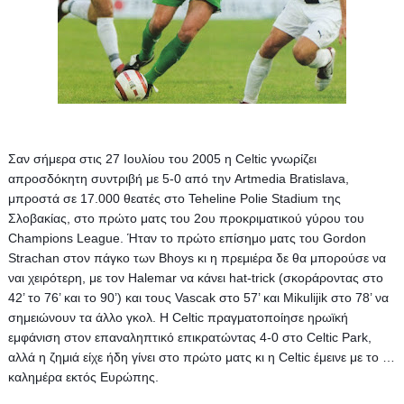
Σαν σήμερα στις 27 Ιουλίου του 2005 η Celtic γνωρίζει 
απροσδόκητη συντριβή με 5-0 από την Artmedia Bratislava, 
μπροστά σε 17.000 θεατές στο Teheline Polie Stadium της 
Σλοβακίας, στο πρώτο ματς του 2ου προκριματικού γύρου του 
Champions League. Ήταν το πρώτο επίσημο ματς του Gordon 
Strachan στον πάγκο των Bhoys κι η πρεμιέρα δε θα μπορούσε να 
ναι χειρότερη, με τον Halemar να κάνει hat-trick (σκοράροντας στο 
42’ το 76’ και το 90’) και τους Vascak στο 57’ και Mikulijik στο 78’ να 
σημειώνουν τα άλλο γκολ. 
Η Celtic πραγματοποίησε ηρωϊκή 
εμφάνιση στον επαναληπτικό επικρατώντας 4-0 στο Celtic Park, 
αλλά η ζημιά είχε ήδη γίνει στο πρώτο ματς κι η Celtic έμεινε με το …
καλημέρα εκτός Ευρώπης.