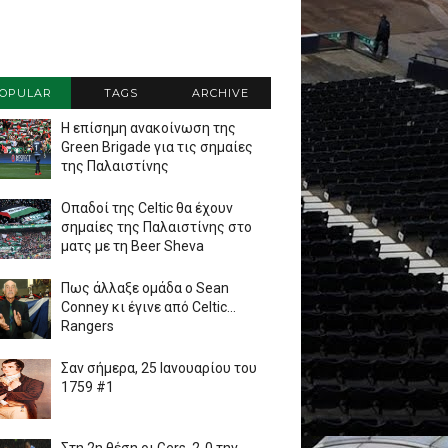
OPULAR
TAGS
ARCHIVE
Η επίσημη ανακοίνωση της
Green Brigade για τις σημαίες
της Παλαιστίνης
Οπαδοί της Celtic θα έχουν
σημαίες της Παλαιστίνης στο
ματς με τη Beer Sheva
Πως άλλαξε ομάδα ο Sean
Conney κι έγινε από Celtic...
Rangers
Σαν σήμερα, 25 Ιανουαρίου του
1759 #1