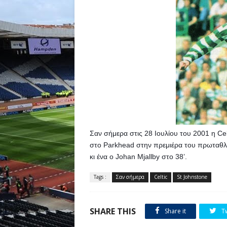
Σαν σήμερα στις 28 Ιουλίου του 2001 η Celt
στο Parkhead στην πρεμιέρα του πρωταθλήμ
κι ένα ο Johan Mjallby στο 38’.
Tags :
Σαν σήμερα
Celtic
St Johnstone
SHARE THIS
Share it
T