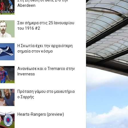
Στη 2η θέση οι Gers, 2-0 την
Aberdeen
Σαν σήμερα στις 25 Ιανουαρίου
του 1916 #2
Η Σκωτία έχει την αρχαιότερη
σημαία στον κόσμο
Ανανέωσε και ο Tremarco στην
Inverness
Πρόταση γάμου στο μαιευτήριο
ο Σαρρής
Hearts-Rangers (preview)