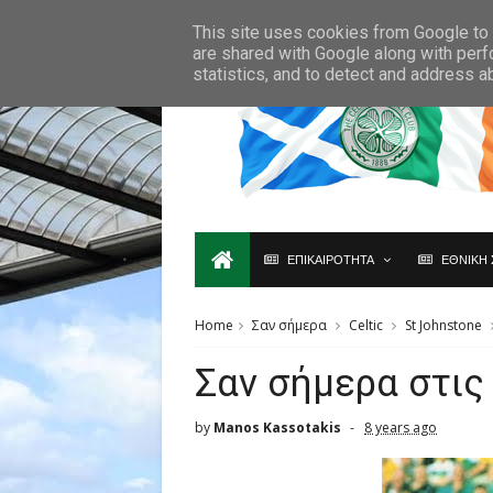
Ο,ΤΙ ΑΦΟΡΑ ΤΗ ΣΚΩΤΙΑ ΘΑ ΤΟ ΒΡΕΙΣ ΜΟΝΟ ΕΔΩ...
This site uses cookies from Google to d
are shared with Google along with perf
statistics, and to detect and address a
ΕΠΙΚΑΙΡΟΤΗΤΑ
ΕΘΝΙΚΗ 
Home
Σαν σήμερα
Celtic
St Johnstone
Σαν σήμερα στις
by
Manos Kassotakis
8 years ago