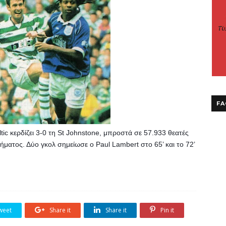
FA
ic κερδίζει 3-0 τη St Johnstone, μπροστά σε 57.933 θεατές 
ατος. Δύο γκολ σημείωσε ο Paul Lambert στο 65’ και το 72’ 
weet
Share it
Share it
Pin it