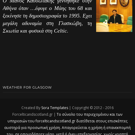
Ο Μάνος Κασσωτάκης γεννήθηκε στην
Αθήνα όταν …έφυγε ο Μάης του 68 και
ξεκίνησε τη δημοσιογραφία το 1995. Εχει
μεγάλη αδυναμία στη Γλασκώβη, τη
Σκωτία και φυσικά στη Celtic.
WEATHER FOR GLASGOW
Created By
Sora Templates
| Copyright © 2012 - 2016
Forcelticandscotland.gr |
Το σύνολο του περιεχομένου και των
υπηρεσιών του forcelticandscotland.gr διατίθεται στους επισκέπτες
αυστηρά για προσωπική χρήση. Απαγορεύεται η χρήση ή επανεκπομπή
του, σε οποιοδήποτε μέσο, μετά ή άνευ επεξεργασίας, χωρίς γραπτή