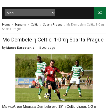
Home
Ευρώπη
Celtic
Sparta Prague
Mε Dembele η Celtic, 1-0 τη
Sparta Prague
Mε Dembele η Celtic, 1-0 τη Sparta Prague
by
Manos Kassotakis
8 years ago
Με
γκολ
του
Moussa Dembele
στο
18’
η
Celtic
νίκησε
1-0
τη