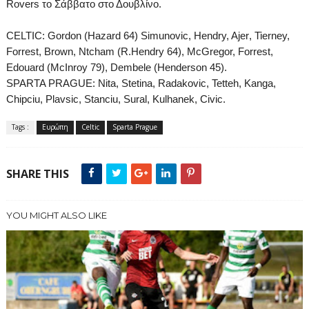
Rovers
το Σάββατο στο Δουβλίνο.
CELTIC: Gordon (Hazard 64) Simunovic, Hendry, Ajer
,
Tierney,
Forrest, Brown, Ntcham (R.Hendry 64), McGregor, Forrest,
Edouard (McInroy 79), Dembele (Henderson 45)
.
SPARTA PRAGUE: Nita, Stetina, Radakovic, Tetteh, Kanga,
Chipciu, Plavsic, Stanciu, Sural, Kulhanek, Civic.
Tags :
Ευρώπη
Celtic
Sparta Prague
SHARE THIS
YOU MIGHT ALSO LIKE