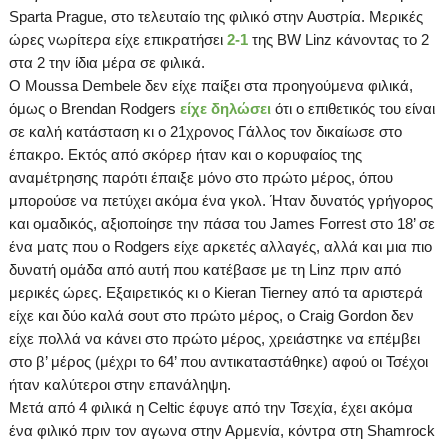
Sparta Prague
,
στο
τελευταίο
της
φιλικό
στην
Αυστρία
.
Μερικές
ώρες νωρίτερα είχε επικρατήσει
2-1
της
BW
Linz
κάνοντας το 2
στα 2 την ίδια μέρα σε φιλικά.
Ο
Moussa
Dembele
δεν είχε παίξει στα προηγούμενα φιλικά,
όμως ο
Brendan
Rodgers
είχε δηλώσει
ότι ο επιθετικός του είναι
σε καλή κατάσταση κι ο 21χρονος Γάλλος τον δικαίωσε στο
έπακρο. Εκτός από σκόρερ ήταν και ο κορυφαίος της
αναμέτρησης παρότι έπαιξε μόνο στο πρώτο μέρος, όπου
μπορούσε να πετύχει ακόμα ένα γκολ. Ήταν δυνατός γρήγορος
και ομαδικός, αξιοποίησε την πάσα του
James
Forrest
στο
18’
σε
ένα ματς που ο
Rodgers
είχε αρκετές αλλαγές, αλλά και μια πιο
δυνατή ομάδα από αυτή που κατέβασε με τη
Linz
πριν από
μερικές ώρες.
Εξαιρετικός κι ο
Kieran
Tierney
από τα αριστερά
είχε και δύο καλά σουτ στο πρώτο μέρος, ο
Craig
Gordon
δεν
είχε πολλά να κάνει στο πρώτο μέρος, χρειάστηκε να επέμβει
στο β’ μέρος (μέχρι το
64’
που αντικαταστάθηκε) αφού οι Τσέχοι
ήταν καλύτεροι στην επανάληψη.
Μετά από 4 φιλικά η
Celtic
έφυγε από την Τσεχία, έχει ακόμα
ένα φιλικό πριν τον αγωνα στην Αρμενία, κόντρα στη
Shamrock