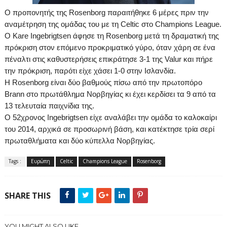
Ο προπονητής της
Rosenborg
παραιτήθηκε 6 μέρες πριν την
αναμέτρηση της ομάδας του με τη
Celtic
στο
Champions
League
.
Ο
Kare
Ingebrigtsen
άφησε τη
Rosenborg
μετά τη δραματική της
πρόκριση στον επόμενο προκριματικό γύρο, όταν χάρη σε ένα
πέναλτι στις καθυστερήσεις επικράτησε 3-1 της
Valur
και πήρε
την πρόκριση, παρότι είχε χάσει 1-0 στην Ισλανδία.
Η
Rosenborg
είναι δύο βαθμούς πίσω από την πρωτοπόρο
Brann
στο πρωτάθλημα Νορβηγίας κι έχει κερδίσει τα 9 από τα
13 τελευταία παιχνίδια της.
Ο 52χρονος
Ingebrigtsen
είχε αναλάβει την ομάδα το καλοκαίρι
του 2014, αρχικά σε προσωρινή βάση, και κατέκτησε τρία σερί
πρωταθλήματα και δύο κύπελλα Νορβηγίας.
Tags :
Ευρώπη
Celtic
Champions League
Rosenborg
SHARE THIS
YOU MIGHT ALSO LIKE