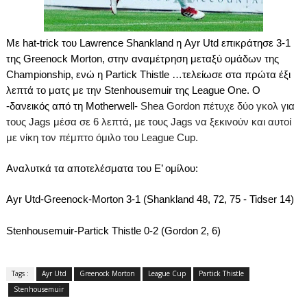
M
ε
hat-trick
του
Lawrence Shankland
η
Ayr Utd
επικράτησε
3-1
της
Greenock Morton,
στην
αναμέτρηση
μεταξύ
ομάδων
της
Championship,
ενώ
η
Partick Thistle …
τελείωσε
στα
πρώτα
έξι
λεπτά
το
ματς
με
την
Stenhousemuir
της
League One.
Ο
-δανεικός από τη
Motherwell
-
Shea
Gordon
πέτυχε δύο γκολ για
τους
Jags
μέσα σε 6 λεπτά, με τους
Jags
να ξεκινούν και αυτοί
με νίκη τον πέμπτο όμιλο του
League
Cup
.
Αναλυτκά τα αποτελέσματα του Ε’ ομίλου:
Ayr Utd-Greenock-Morton 3-1 (Shankland 48, 72, 75 - Tidser 14)
Stenhousemuir-Partick Thistle 0-2 (Gordon 2, 6)
Tags :
Ayr Utd
Greenock Morton
League Cup
Partick Thistle
Stenhousemuir