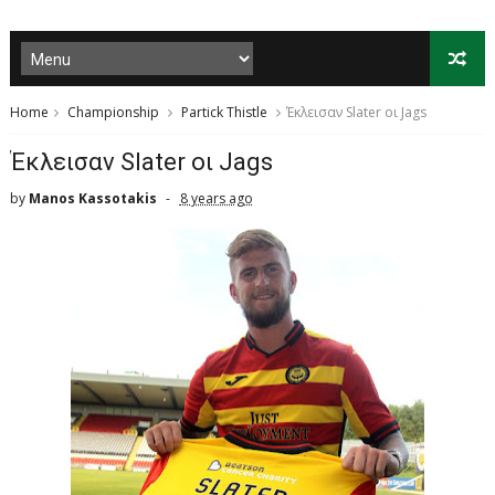
Home
Championship
Partick Thistle
Έκλεισαν Slater οι Jags
Έκλεισαν Slater οι Jags
by
Manos Kassotakis
8 years ago