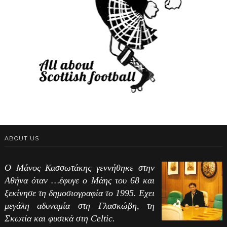
ABOUT US
Ο Μάνος Κασσωτάκης γεννήθηκε στην
Αθήνα όταν …έφυγε ο Μάης του 68 και
ξεκίνησε τη δημοσιογραφία το 1995. Εχει
μεγάλη αδυναμία στη Γλασκώβη, τη
Σκωτία και φυσικά στη Celtic.