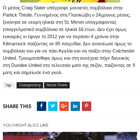
Ο μέσος
Craig
Slater
υπέγραψε μονοετές συμβόλαιο στην
Partick
Thistle
. Γεννημένος στη Γλασκώβη ο 24χρονος μέσος,
ξεκίνησε σε νεαρή ηλικία στη
St
.
Mirren
υπογράφοντας
επαγγελματικό συμβόλαιο σε ηλικία 16 ετών. Δεν έχει όμως
ευκαιρίες κι έφυγε το 2012 για να περάσει 4 χρόνια στην
Kilmarnock
παίζοντας σε 85 παιχνίδια. Δεν ανανέωσε όμως το
συμβόλαιο του για να πάει Αγγλία και να παίξει στην
Colchester
United
. Τραυματίσθηκε όμως και στη συνέχεια πήγε δανεικός
στη
Dundee
United
στο τελευταίο μισό της σεζόν, παίζοντας σε 9
ματς και σημείωσε ένα γκολ.
Tags :
Championship
Partick Thistle
SHARE THIS
YOU MIGHT ALSO LIKE