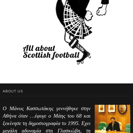
ABOUT US
Ο Μάνος Κασσωτάκης γεννήθηκε στην
Αθήνα όταν …έφυγε ο Μάης του 68 και
ξεκίνησε τη δημοσιογραφία το 1995. Εχει
μεγάλη αδυναμία στη Γλασκώβη, τη