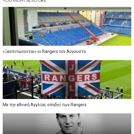
YOU MIGHT ALSO LIKE
«Ξεσπιτώνονται» οι Rangers τον Αύγουστο
Με την εθνική Αγγλίας οπαδοί των Rangers