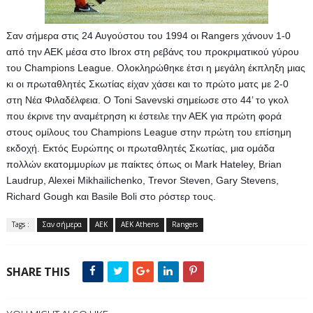
Σαν σήμερα στις 24 Αυγούστου του 1994 οι Rangers χάνουν 1-0 
από την ΑΕΚ μέσα στο Ibrox στη ρεβάνς του προκριματικού γύρου 
του Champions League. Ολοκληρώθηκε έτσι η μεγάλη έκπληξη μιας 
κι οι πρωταθλητές Σκωτίας είχαν χάσει και το πρώτο ματς με 2-0 
στη Νέα Φιλαδέλφεια. Ο Toni Savevski σημείωσε στο 44’ το γκολ 
που έκρινε την αναμέτρηση κι έστειλε την ΑΕΚ για πρώτη φορά 
στους ομίλους του Champions League στην πρώτη του επίσημη 
εκδοχή. Εκτός Ευρώπης οι πρωταθλητές Σκωτίας, μια ομάδα 
πολλών εκατομμυρίων με παίκτες όπως οι Μark Ηateley, Brian 
Laudrup, Alexei Mikhailichenko, Trevor Steven, Gary Stevens, 
Richard Gough και Basile Boli στο ρόστερ τους.
Tags :
Σαν σήμερα
AEK
AEK Athens
Rangers
SHARE THIS