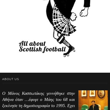
ABOUT US
Ο Μάνος Κασσωτάκης γεννήθηκε στην
Αθήνα όταν …έφυγε ο Μάης του 68 και
ξεκίνησε τη δημοσιογραφία το 1995. Εχει