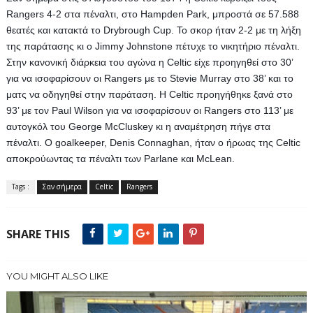
Rangers 4-2 στα πέναλτι, στο Hampden Park, μπροστά σε 57.588 
θεατές και κατακτά το Drybrough Cup. Το σκορ ήταν 2-2 με τη λήξη 
της παράτασης κι ο Jimmy Johnstone πέτυχε το νικητήριο πέναλτι. 
Στην κανονική διάρκεια του αγώνα η Celtic είχε προηγηθεί στο 30’ 
για να ισοφαρίσουν οι Rangers με το Stevie Murray στο 38’ και το 
ματς να οδηγηθεί στην παράταση. Η Celtic προηγήθηκε ξανά στο 
93’ με τον Paul Wilson για να ισοφαρίσουν οι Rangers στο 113’ με 
αυτογκόλ του George McCluskey κι η αναμέτρηση πήγε στα 
πέναλτι. O goalkeeper, Denis Connaghan, ήταν ο ήρωας της Celtic 
αποκρούωντας τα πέναλτι των Parlane και McLean.
Tags :
Σαν σήμερα
Celtic
Rangers
SHARE THIS
YOU MIGHT ALSO LIKE