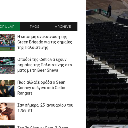
OPULAR
TAGS
ARCHIVE
Η επίσημη ανακοίνωση της
Green Brigade για τις σημαίες
της Παλαιστίνης
Οπαδοί της Celtic θα έχουν
σημαίες της Παλαιστίνης στο
ματς με τη Beer Sheva
Πως άλλαξε ομάδα ο Sean
Conney κι έγινε από Celtic...
Rangers
Σαν σήμερα, 25 Ιανουαρίου του
1759 #1