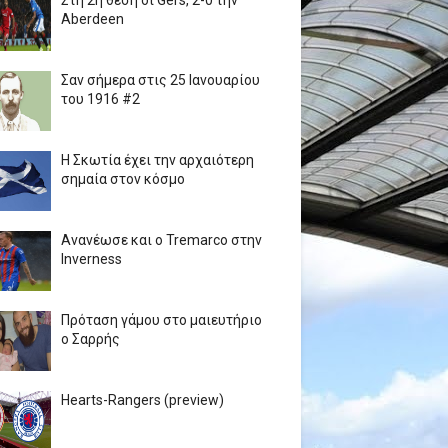
Στη 2η θέση οι Gers, 2-0 την
Aberdeen
Σαν σήμερα στις 25 Ιανουαρίου
του 1916 #2
Η Σκωτία έχει την αρχαιότερη
σημαία στον κόσμο
Ανανέωσε και ο Tremarco στην
Inverness
Πρόταση γάμου στο μαιευτήριο
ο Σαρρής
Hearts-Rangers (preview)