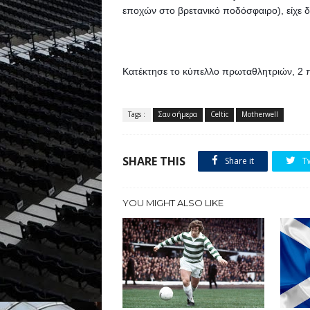
εποχών στο βρετανικό ποδόσφαιρο), είχε δη
Κατέκτησε το κύπελλο πρωταθλητριών, 2 π
Tags :
Σαν σήμερα
Celtic
Motherwell
SHARE THIS
Share it
T
YOU MIGHT ALSO LIKE