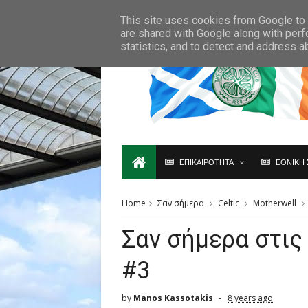
Ο,ΤΙ ΑΦΟΡΑ ΤΗ ΣΚΩΤΙΑ ΘΑ ΤΟ ΒΡΕΙΣ ΜΟΝΟ ΕΔΩ...
This site uses cookies from Google to d
are shared with Google along with perf
statistics, and to detect and address a
ΕΠΙΚΑΙΡΟΤΗΤΑ
ΕΘΝΙΚΗ 
Home
Σαν σήμερα
Celtic
Motherwell
Σαν σήμερα στις
#3
by
Manos Kassotakis
8 years ago