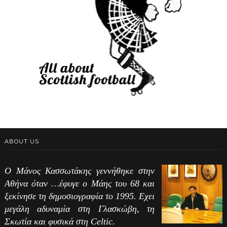
ABOUT US
Ο Μάνος Κασσωτάκης γεννήθηκε στην
Αθήνα όταν …έφυγε ο Μάης του 68 και
ξεκίνησε τη δημοσιογραφία το 1995. Εχει
μεγάλη αδυναμία στη Γλασκώβη, τη
Σκωτία και φυσικά στη Celtic.