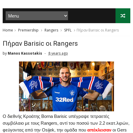
Home
Premiership
Rangers
SPFL
Πήραν Barisic οι Rangers
Πήραν Barisic οι Rangers
by
Manos Kassotakis
8 years ago
O
διεθνής Κροάτης
Borna
Barisic
υπέγραψε τετραετές
συμβόλαιο με τους
Rangers
, αντί του ποσού των 2.2 εκατ.λιρών,
φεύγοντας από την
Osijek
, την ομάδα που
απέκλεισαν
οι
Gers