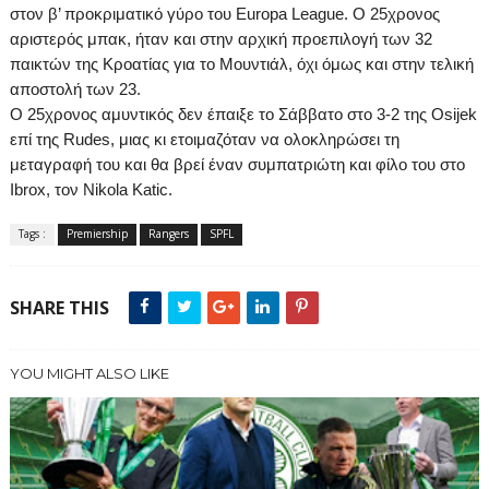
στον β’ προκριματικό γύρο του
Europa
League
.
O
25χρονος
αριστερός μπακ, ήταν και στην αρχική προεπιλογή των 32
παικτών της Κροατίας για το Μουντιάλ, όχι όμως και στην τελική
αποστολή των 23.
Ο 25χρονος αμυντικός δεν έπαιξε το Σάββατο στο 3-2 της
Osijek
επί της
Rudes
, μιας κι ετοιμαζόταν να ολοκληρώσει τη
μεταγραφή του και θα βρεί έναν συμπατριώτη και φίλο του στο
Ibrox
, τον
Nikola
Katic
.
Tags :
Premiership
Rangers
SPFL
SHARE THIS
YOU MIGHT ALSO LIKE